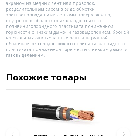
экраном из медных лент или проволок,
разделительным слоем в виде обмотки
электропроводящими лентами поверх экрана,
внутренней оболочкой из холодостойкого
поливинилхлоридного пластиката пониженной
горючести с низким дымо- и газовыделением, броней
из стальных оцинкованных лент и наружной
оболочкой из холодостойкого поливинилхлоридного
пластиката пониженной горючести с низким дымо- и
газовыделением.
Похожие товары