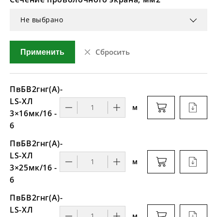
Не выбрано
Сбросить
Применить
ПвБВ2гнг(А)-
LS-ХЛ
м
3×16мк/16 -
6
ПвБВ2гнг(А)-
LS-ХЛ
м
3×25мк/16 -
6
ПвБВ2гнг(А)-
LS-ХЛ
м