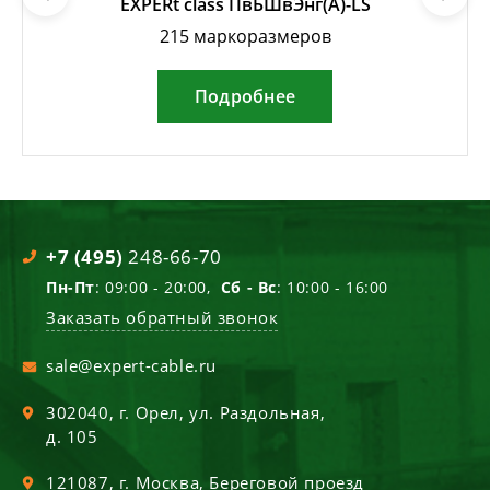
EXPERt class ПвБШвЭнг(А)-LS
215 маркоразмеров
Подробнее
+7 (495)
248-66-70
Пн-Пт
: 09:00 - 20:00,
Сб - Вс
: 10:00 - 16:00
Заказать обратный звонок
sale@expert-cable.ru
302040
, г.
Орел
,
ул. Раздольная,
д. 105
121087
, г.
Москва
,
Береговой проезд