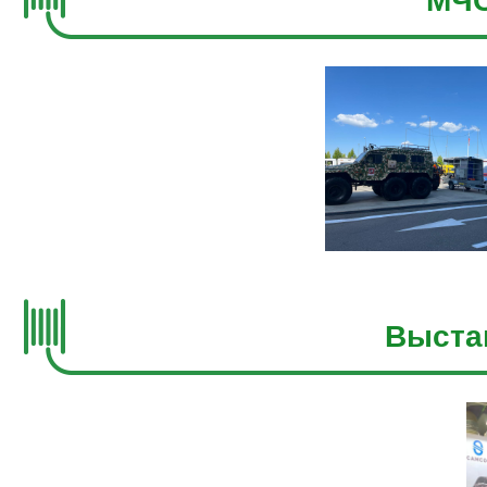
МЧС
Выста