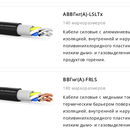
АВВГнг(А)-LSLTx
140 маркоразмеров
Кабели силовые с алюминиев
изоляцией, внутренней и нар
поливинилхлоридного пластик
низким дымо- и газовыделени
продуктов горения.
ВВГнг(А)-FRLS
180 маркоразмеров
Кабели силовые с медными т
термическим барьером поверх
изоляцией, внутренней и нар
поливинилхлоридного пластик
низким дымо- и газовыделени