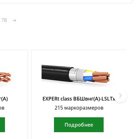
.
78
г(А)
EXPERt class ВБШвнг(А)-LSLTx
ов
215 маркоразмеров
Подробнее