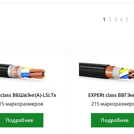
1
2
3
4
5
..
 class ВБШвЭнг(А)-LSLTx
EXPERt class ВВГЭн
15 маркоразмеров
215 маркоразмер
Подробнее
Подробнее