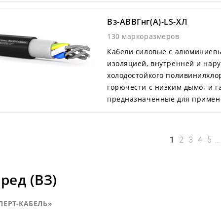
Вз-АВВГнг(А)-LS-ХЛ
130 маркоразмеров
Кабели силовые с алюминиев
изоляцией, внутренней и нар
холодостойкого поливинилхло
горючести с низким дымо- и 
предназначенные для примене
1
2
3
4
5
..
ред (ВЗ)
СПЕРТ-КАБЕЛЬ»