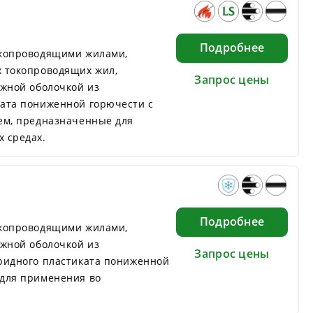
Подробнее
окопроводящими жилами,
 токопроводящих жил,
Запрос цены
ужной оболочкой из
ата пониженной горючести с
ем, предназначенные для
 средах.
Подробнее
окопроводящими жилами,
ужной оболочкой из
Запрос цены
ридного пластиката пониженной
для применения во