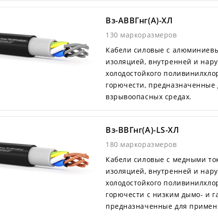
Вз-АВВГнг(А)-ХЛ
130 маркоразмеров
Кабели силовые с алюминиев
изоляцией, внутренней и нар
холодостойкого поливинилхло
горючести, предназначенные 
взрывоопасных средах.
Вз-ВВГнг(А)-LS-ХЛ
180 маркоразмеров
Кабели силовые с медными т
изоляцией, внутренней и нар
холодостойкого поливинилхло
горючести с низким дымо- и 
предназначенные для примене