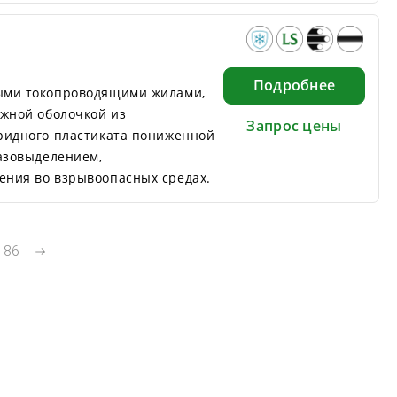
Подробнее
ыми токопроводящими жилами,
ужной оболочкой из
Запрос цены
ридного пластиката пониженной
газовыделением,
ния во взрывоопасных средах.
.
86