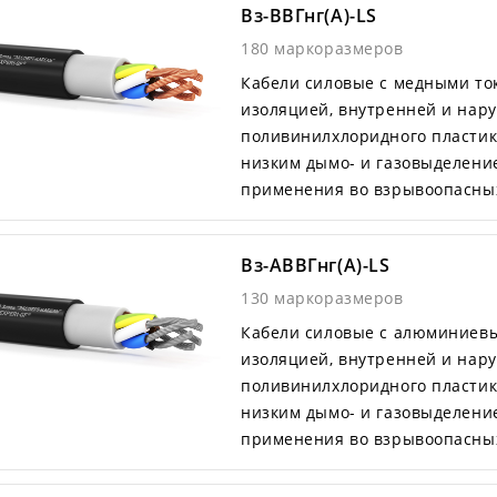
Вз-ВВГнг(А)-LS
180 маркоразмеров
Кабели силовые с медными т
изоляцией, внутренней и нар
поливинилхлоридного пластик
низким дымо- и газовыделени
применения во взрывоопасных
Вз-АВВГнг(А)-LS
130 маркоразмеров
Кабели силовые с алюминиев
изоляцией, внутренней и нар
поливинилхлоридного пластик
низким дымо- и газовыделени
применения во взрывоопасных