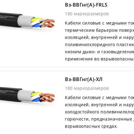
Вз-ВВГнг(А)-FRLS
180 маркоразмеров
Кабели силовые с медными т
термическим барьером поверх
изоляцией, внутренней и нар
поливинилхлоридного пластик
низким дымо- и газовыделени
применения во взрывоопасных
Вз-ВВГнг(А)-ХЛ
180 маркоразмеров
Кабели силовые с медными т
изоляцией, внутренней и нар
холодостойкого поливинилхло
горючести, предназначенные 
взрывоопасных средах.