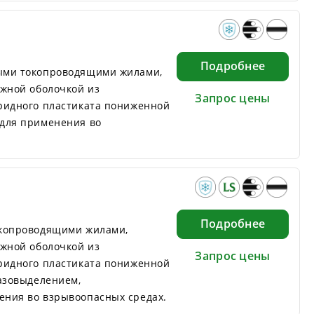
Подробнее
ыми токопроводящими жилами,
ужной оболочкой из
Запрос цены
ридного пластиката пониженной
для применения во
Подробнее
окопроводящими жилами,
ужной оболочкой из
Запрос цены
ридного пластиката пониженной
газовыделением,
ния во взрывоопасных средах.