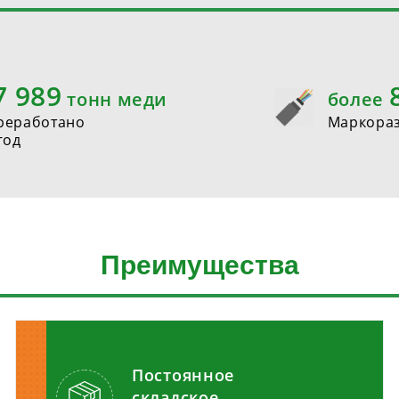
8 000
тонн меди
более
реработано
Маркора
год
Преимущества
Постоянное
складское