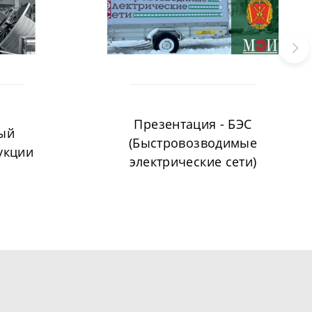
Презентация - БЭС
ый
(Быстровозводимые
укции
электрические сети)