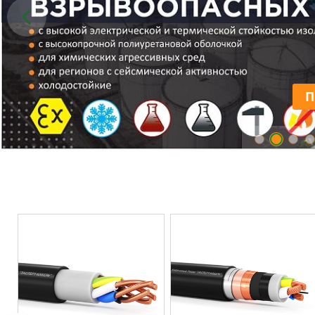
ПОДРОБНЕЕ
П
#СвоихНеБросаем
Разработ