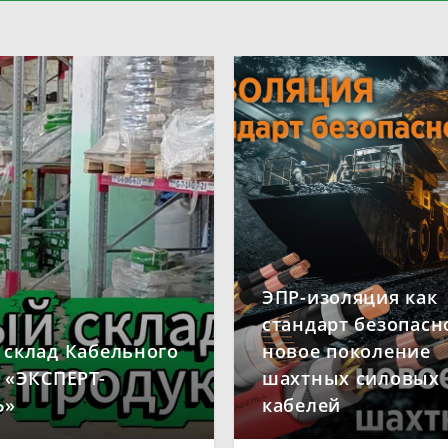
ЭПР-изоляция как
стандарт безопасн
склад Кабельного
новое поколение
 «ЭКСПЕРТ-
шахтных силовых
Ь»
кабелей