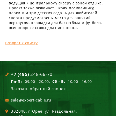
ведущая к центральному скверу с зоной отдыха.
Проект также включает школу, поликлинику,
паркинг и три детских сада. А для любителей
спорта предусмотрены места для занятий
воркаутом, площадки для баскетбола и футбола,
всепогодные столы для пинг-понга.
Возврат к списку
+7 (495)
248-66-70
Пн-Пт
: 09:00 - 20:00,
Сб - Вс
: 10:00 - 16:00
Заказать обратный звонок
sale@expert-cable.ru
302040
, г.
Орел
,
ул. Раздольная,