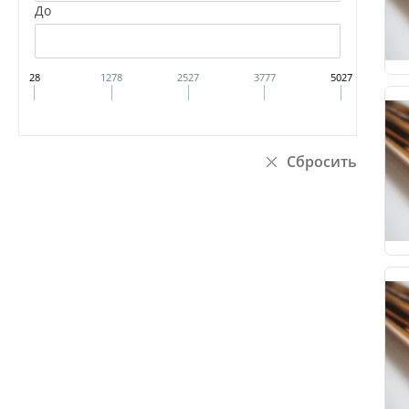
До
28
1278
2527
3777
5027