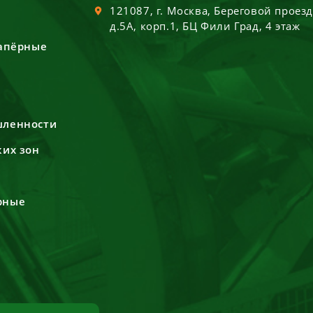
121087
, г.
Москва
,
Береговой проез
д.5А, корп.1, БЦ Фили Град, 4 этаж
сапёрные
шленности
ких зон
рные