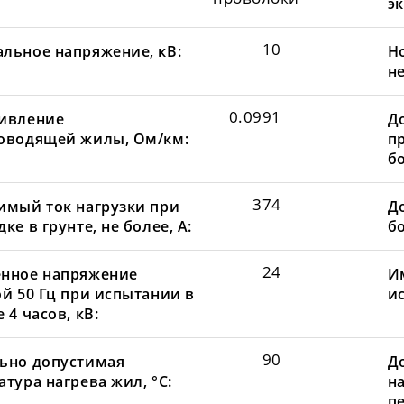
эк
10
льное напряжение, кВ:
Н
не
0.0991
ивление
Д
оводящей жилы, Ом/км:
пр
бо
374
имый ток нагрузки при
До
ке в грунте, не более, А:
бо
24
нное напряжение
И
ой 50 Гц при испытании в
и
 4 часов, кВ:
90
ьно допустимая
Д
тура нагрева жил, °С:
н
пе