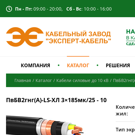
Пн - Пт:
09:00 - 20:00,
Сб - Вс
: 10:00 - 16:00
КОМПАНИЯ
КАТАЛОГ
РЕШЕНИЯ
Главная
/
Каталог
/
Кабели силовые до 10 кВ
/
ПвБВ2гнг(
ПвБВ2гнг(А)-LS-ХЛ 3×185мк/25 - 10
Количе
жил:
Тип экр