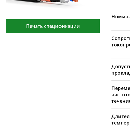
Номина
Печать спецификации
Сопрот
токопр
Допуст
проклад
Переме
частот
течение
Длител
темпера