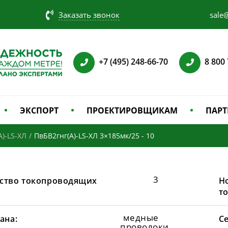
Заказать звонок
sale@
+7 (495) 248-66-70
8 800
ЭКСПОРТ
ПРОЕКТИРОВЩИКАМ
ПАРТ
А)-LS-ХЛ
/
ПвБВ2гнг(А)-LS-ХЛ 3×185мк/25 - 10
3
ство токопроводящих
Н
т
медные
ана:
С
проволоки