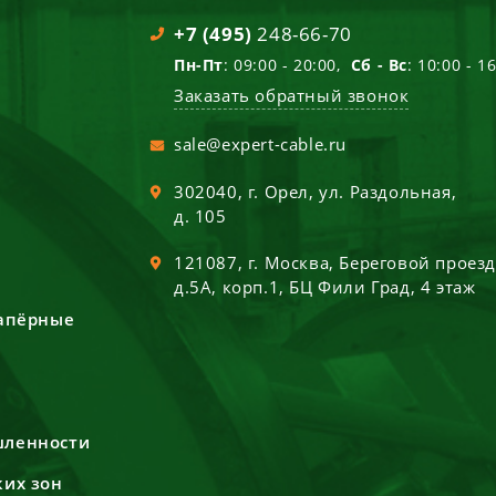
+7 (495)
248-66-70
Пн-Пт
: 09:00 - 20:00,
Сб - Вс
: 10:00 - 1
Заказать обратный звонок
sale@expert-cable.ru
302040
, г.
Орел
,
ул. Раздольная,
д. 105
121087
, г.
Москва
,
Береговой проез
д.5А, корп.1, БЦ Фили Град, 4 этаж
сапёрные
шленности
ких зон