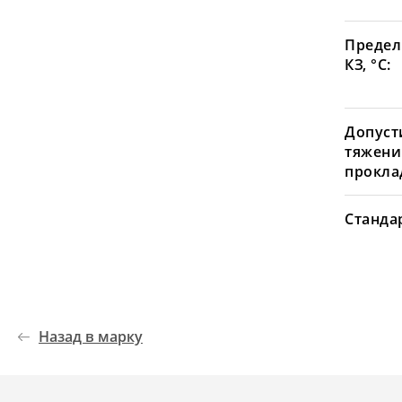
Предел
КЗ, °С:
Допуст
тяжени
проклад
Станда
Назад в марку