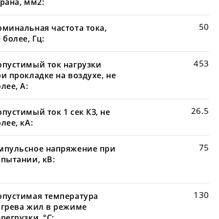
рана, мм2:
50
оминальная частота тока,
 более, Гц:
453
опустимый ток нагрузки
и прокладке на воздухе, не
лее, А:
26.5
пустимый ток 1 сек КЗ, не
лее, кА:
75
мпульсное напряжение при
спытании, кВ:
130
опустимая температура
агрева жил в режиме
регрузки, °С: