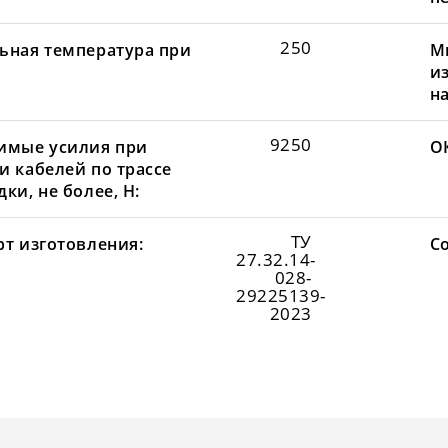
250
ьная температура при
М
и
н
9250
имые усилия при
О
и кабелей по трассе
ки, не более, Н:
ТУ
рт изготовления:
С
27.32.14-
028-
29225139-
2023