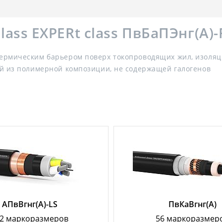
ass EXPERt class ПвБаПЭнг(А)
ермическим барьером поверх токопроводящих жил, изоляци
й из полимерной композиции, не содержащей галогенов
АПвВгнг(А)-LS
ПвКаВгнг(А)
2 маркоразмеров
56 маркоразмер