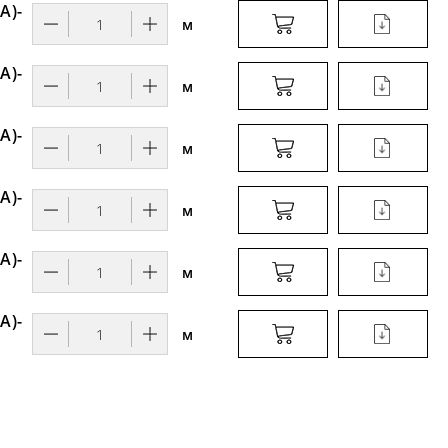
А)-
м
А)-
м
А)-
м
А)-
м
А)-
м
А)-
м