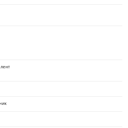
 лент
ник