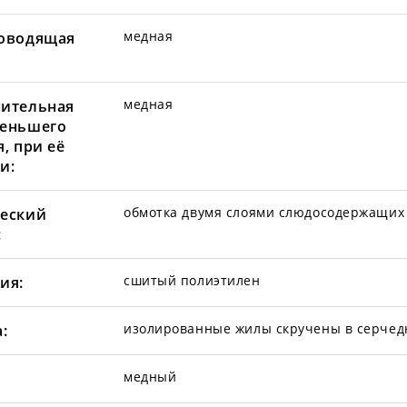
медная
оводящая
медная
ительная
еньшего
, при её
и:
обмотка двумя слоями слюдосодержащих
еский
:
сшитый полиэтилен
ия:
изолированные жилы скручены в серчед
:
медный