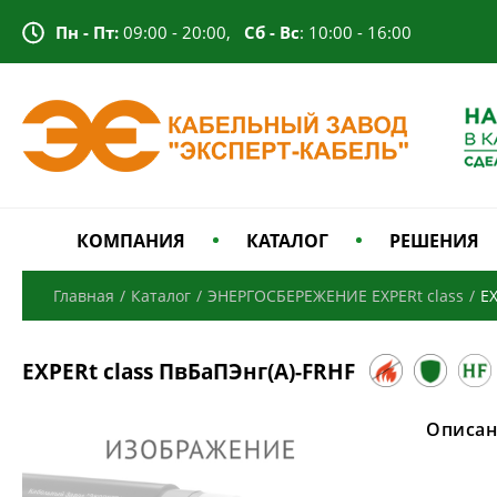
Пн - Пт:
09:00 - 20:00,
Сб - Вс
: 10:00 - 16:00
КОМПАНИЯ
КАТАЛОГ
РЕШЕНИЯ
Главная
/
Каталог
/
ЭНЕРГОСБЕРЕЖЕНИЕ EXPERt class
/
EX
EXPERt class ПвБаПЭнг(А)-FRHF
Описан