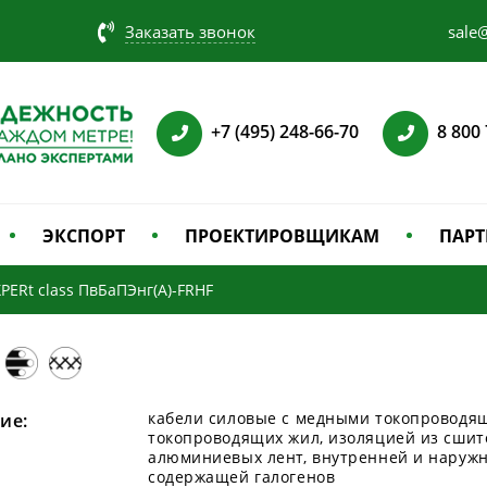
Заказать звонок
sale@
+7 (495) 248-66-70
8 800
ЭКСПОРТ
ПРОЕКТИРОВЩИКАМ
ПАРТ
PERt class ПвБаПЭнг(А)-FRHF
кабели силовые с медными токопроводя
ие:
токопроводящих жил, изоляцией из сшит
алюминиевых лент, внутренней и наружн
содержащей галогенов