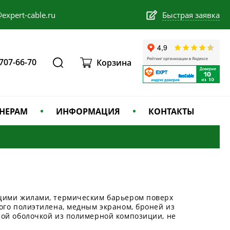
expert-cable.ru
Быстрая заявка
 707-66-70
Корзина
НЕРАМ
ИНФОРМАЦИЯ
КОНТАКТЫ
щими жилами, термическим барьером поверх
ого полиэтилена, медным экраном, броней из
ой оболочкой из полимерной композиции, не