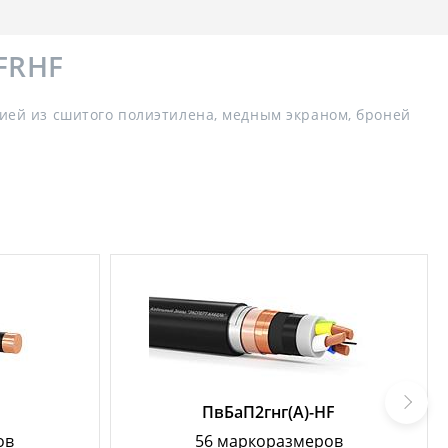
-FRHF
ей из сшитого полиэтилена, медным экраном, броней
ПвБаП2гнг(А)-HF
ов
56 маркоразмеров