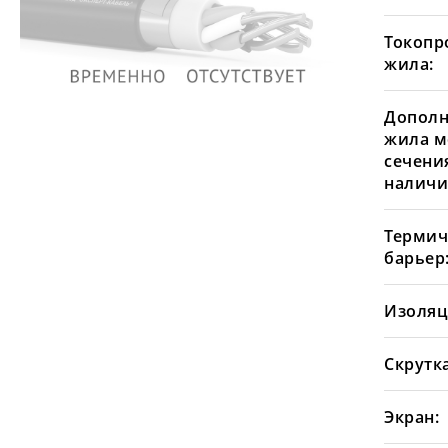
Токопр
жила:
Дополн
жила м
сечения
наличи
Термич
барьер
Изоляц
Скрутка
Экран: