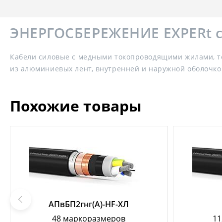
ЭНЕРГОСБЕРЕЖЕНИЕ EXPERt cl
Кабели силовые с медными токопроводящими жилами, т
из алюминиевых лент, внутренней и наружной оболочко
Похожие товары
АПвБП2гнг(А)-HF-ХЛ
48 маркоразмеров
11