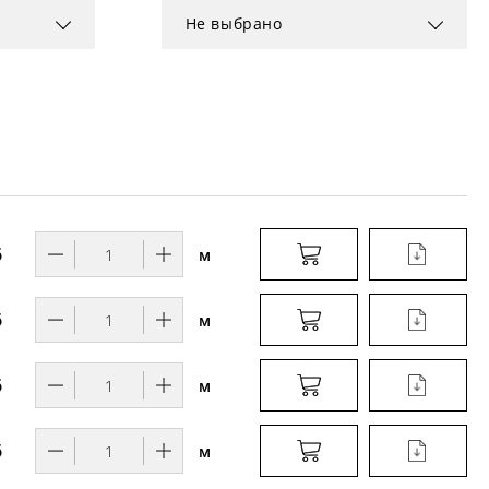
Не выбрано
6
м
6
м
6
м
6
м