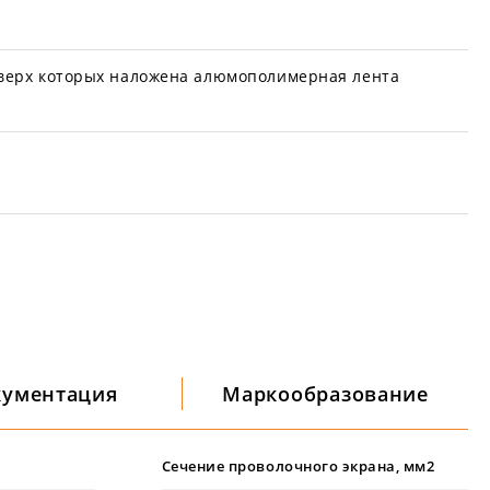
верх которых наложена алюмополимерная лента
кументация
Маркообразование
Сечение проволочного экрана, мм2