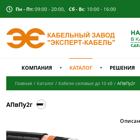
Пн - Пт:
09:00 - 20:00,
Сб - Вс
: 10:00 - 16:00
КОМПАНИЯ
КАТАЛОГ
РЕШЕНИЯ
Главная
/
Каталог
/
Кабели силовые до 10 кВ
/
АПвПу2г
АПвПу2г
Описан