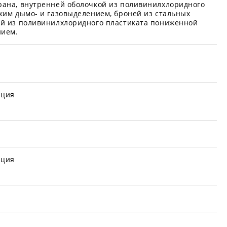
ана, внутренней оболочкой из поливинилхлоридного
ким дымо- и газовыделением, броней из стальных
ой из поливинилхлоридного пластиката пониженной
нием.
иция
иция