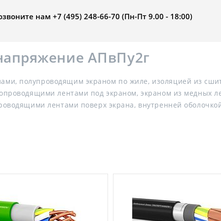
воните нам +7 (495) 248-66-70 (Пн-Пт 9.00 - 18:00)
 напряжение АПвПу2г
ми, полупроводящим экраном по жиле, изоляцией из сшит
ропроводящими лентами под экраном, экраном из медных л
проводящими лентами поверх экрана, внутренней оболочкой