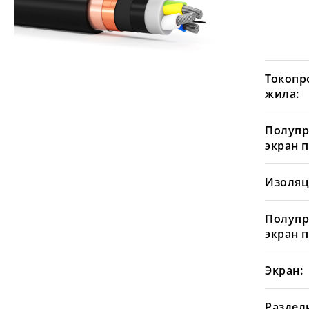
Токопр
жила:
Полуп
экран 
Изоляц
Полуп
экран 
Экран:
Раздел