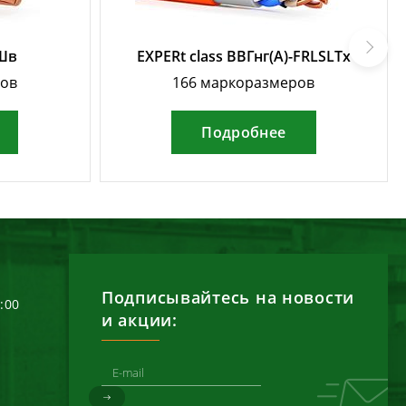
БШв
EXPERt class ВВГнг(А)-FRLSLTx
ров
166 маркоразмеров
Подробнее
Подписывайтесь на новости
6:00
и акции: