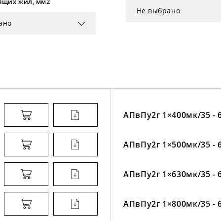
ящих жил, мм2
Не выбрано
ано
АПвПу2г 1×400мк/35 - 
АПвПу2г 1×500мк/35 - 
АПвПу2г 1×630мк/35 - 
АПвПу2г 1×800мк/35 - 