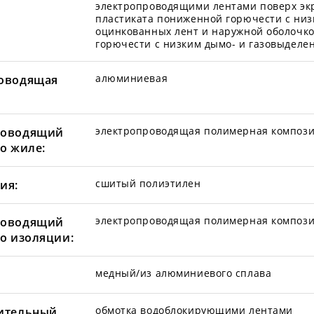
электропроводящими лентами поверх экр
пластиката пониженной горючести с низ
оцинкованных лент и наружной оболочк
горючести с низким дымо- и газовыделе
алюминиевая
оводящая
электропроводящая полимерная композ
роводящий
по жиле:
сшитый полиэтилен
ия:
электропроводящая полимерная композ
роводящий
по изоляции:
медный/из алюминиевого сплава
обмотка водоблокирующими лентами
ительный