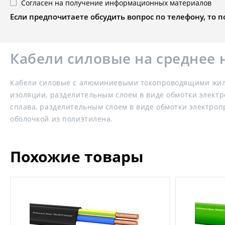
Согласен на получение информационных материалов
Если предпочитаете обсудить вопрос по телефону, то поз
Кабели силовые на среднее
Кабели силовые с алюминиевыми токопроводящими жила
изоляции, разделительным слоем в виде обмотки элект
сплава, разделительным слоем в виде обмотки электро
оболочкой из полиэтилена.
Похожие товары