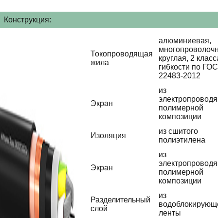
Конструкция:
алюминиевая,
многопроволочн
Токопроводящая
круглая, 2 класс
жила
гибкости по ГО
22483-2012
из
электропровод
Экран
полимерной
композиции
из сшитого
Изоляция
полиэтилена
из
электропровод
Экран
полимерной
композиции
из
Разделительный
водоблокирующ
слой
ленты