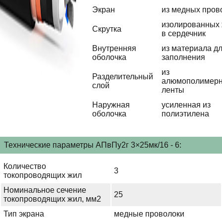
Экран
из медных пров
изолированных
Скрутка
в сердечник
Внутренняя
из материала д
оболочка
заполнения
из
Разделительный
алюмополимер
слой
ленты
Наружная
усиленная из
оболочка
полиэтилена
Технические параметры АПвПу2г 3×25мк/16 - 6:
Количество
3
токопроводящих жил
Номинальное сечение
25
токопроводящих жил, мм2
Тип экрана
медные проволоки