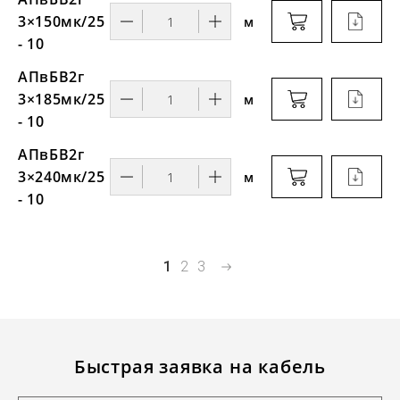
3×150мк/25
м
- 10
АПвБВ2г
3×185мк/25
м
- 10
АПвБВ2г
3×240мк/25
м
- 10
1
2
3
Быстрая заявка на кабель