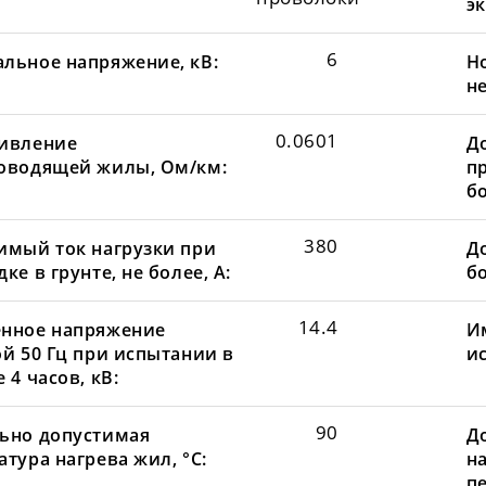
эк
6
льное напряжение, кВ:
Н
не
0.0601
ивление
Д
оводящей жилы, Ом/км:
пр
бо
380
имый ток нагрузки при
До
ке в грунте, не более, А:
бо
14.4
нное напряжение
И
ой 50 Гц при испытании в
и
 4 часов, кВ:
90
ьно допустимая
Д
тура нагрева жил, °С:
н
пе