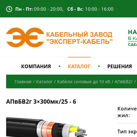
Пн - Пт:
09:00 - 20:00,
Сб - Вс
: 10:00 - 16:00
КОМПАНИЯ
КАТАЛОГ
РЕШЕНИЯ
Главная
/
Каталог
/
Кабели силовые до 10 кВ
/
АПвБВ2г
/
АПвБВ2г 3×300мк/25 - 6
Количе
жил:
Тип экр