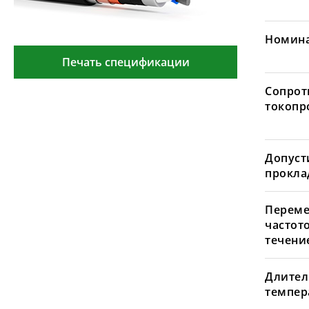
Номина
Печать спецификации
Сопрот
токопр
Допуст
проклад
Переме
частот
течение
Длител
темпера