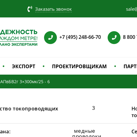
Заказать звонок
sale@
+7 (495) 248-66-70
8 800
ЭКСПОРТ
ПРОЕКТИРОВЩИКАМ
ПАРТ
АПвБВ2г 3×300мк/25 - 6
3
ство токопроводящих
Н
т
медные
ана:
С
проволоки