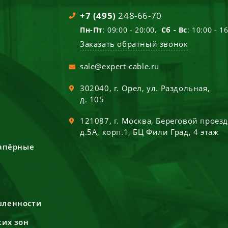
+7 (495)
248-66-70
Пн-Пт
: 09:00 - 20:00,
Сб - Вс
: 10:00 - 1
Заказать обратный звонок
sale@expert-cable.ru
302040
, г.
Орел
,
ул. Раздольная,
д. 105
121087
, г.
Москва
,
Береговой проез
д.5А, корп.1, БЦ Фили Град, 4 этаж
сапёрные
шленности
ких зон