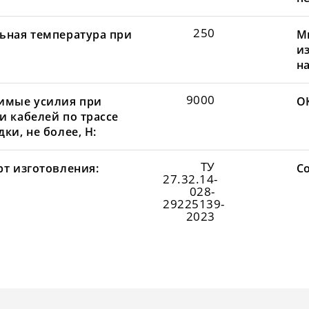
250
ьная температура при
М
и
н
9000
имые усилия при
О
и кабелей по трассе
ки, не более, Н:
ТУ
рт изготовления:
С
27.32.14-
028-
29225139-
2023