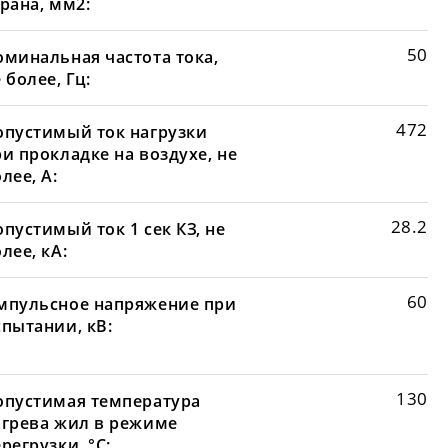
рана, мм2:
50
оминальная частота тока,
 более, Гц:
472
опустимый ток нагрузки
и прокладке на воздухе, не
лее, А:
28.2
пустимый ток 1 сек КЗ, не
лее, кА:
60
мпульсное напряжение при
спытании, кВ:
130
опустимая температура
агрева жил в режиме
регрузки, °С: