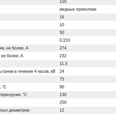
120
медные проволоки
16
10
50
0.153
хе, не более, А
274
 не более, А
232
11.3
тании в течение 4 часов, кВ
24
75
, °С
90
ерегрузки, °С
130
250
жных диаметров
12