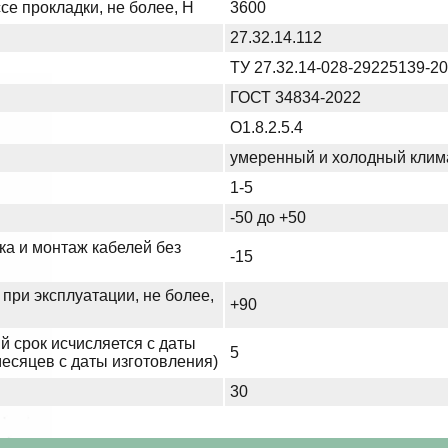
се прокладки, не более, Н
3600
27.32.14.112
ТУ 27.32.14-028-29225139-2
ГОСТ 34834-2022
О1.8.2.5.4
умеренный и холодный клим
1-5
-50 до +50
ка и монтаж кабелей без
-15
при эксплуатации, не более,
+90
й срок исчисляется с даты
5
месяцев с даты изготовления)
30