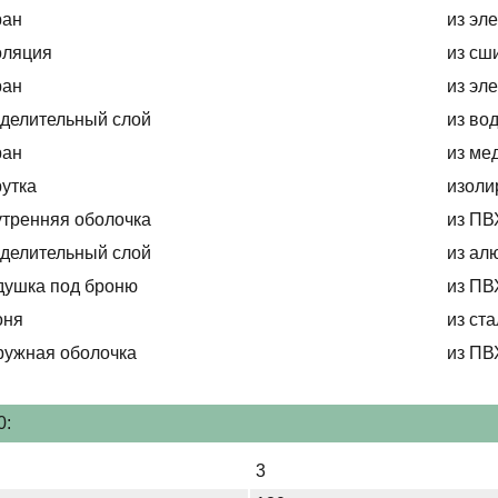
ран
из эл
оляция
из сш
ран
из эл
делительный слой
из во
ран
из ме
утка
изоли
тренняя оболочка
из ПВ
делительный слой
из ал
душка под броню
из ПВ
оня
из ст
ружная оболочка
из ПВ
0:
3