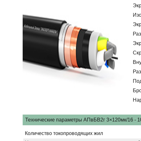
Эк
Из
Эк
Раз
Эк
Скр
Вну
Раз
По
Бр
На
Технические параметры АПвБВ2г 3×120мк/16 - 1
Количество токопроводящих жил