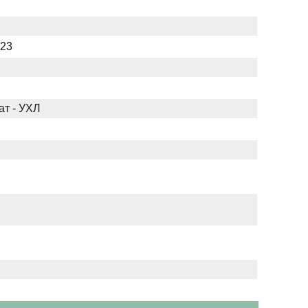
023
ат - УХЛ