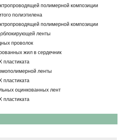
ектропроводящей полимерной композиции
итого полиэтилена
ектропроводящей полимерной композиции
доблокирующей ленты
дных проволок
рованных жил в сердечник
Х пластиката
юмополимерной ленты
Х пластиката
альных оцинкованных лент
Х пластиката