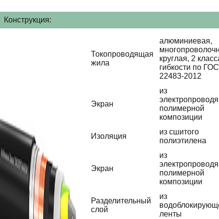
Конструкция:
алюминиевая,
многопроволочн
Токопроводящая
круглая, 2 класс
жила
гибкости по ГО
22483-2012
из
электропровод
Экран
полимерной
композиции
из сшитого
Изоляция
полиэтилена
из
электропровод
Экран
полимерной
композиции
из
Разделительный
водоблокирующ
слой
ленты