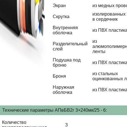
Экран
из медных пров
изолированных
Скрутка
в сердечник
Внутренняя
из ПВХ пластик
оболочка
из
Разделительный
алюмополимер
слой
ленты
Подушка под
из ПВХ пластик
броню
из стальных
Броня
оцинкованных л
Наружная
из ПВХ пластик
оболочка
Технические параметры АПвБВ2г 3×240мк/25 - 6:
Количество
3