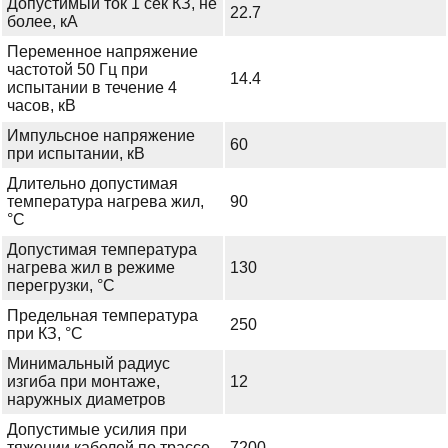
Допустимый ток 1 сек КЗ, не
22.7
более, кА
Переменное напряжение
частотой 50 Гц при
14.4
испытании в течение 4
часов, кВ
Импульсное напряжение
60
при испытании, кВ
Длительно допустимая
температура нагрева жил,
90
°С
Допустимая температура
нагрева жил в режиме
130
перегрузки, °С
Предельная температура
250
при КЗ, °С
Минимальный радиус
изгиба при монтаже,
12
наружных диаметров
Допустимые усилия при
тяжении кабелей по трассе
7200