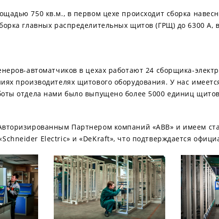
ощадью 750 кв.м., в первом цехе происходит сборка навес
борка главных распределительных щитов (ГРЩ) до 6300 А, 
женеров-автоматчиков в цехах работают 24 сборщика-элек
ниях производителях щитового оборудования. У нас имеетс
боты отдела нами было выпущено более 5000 единиц щитов 
Авторизированным Партнером компаний «ABB» и имеем стат
chneider Electric» и «DeKraft», что подтверждается офиц