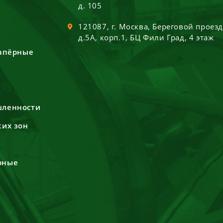
д. 105
121087
, г.
Москва
,
Береговой проез
д.5А, корп.1, БЦ Фили Град, 4 этаж
сапёрные
шленности
ких зон
рные