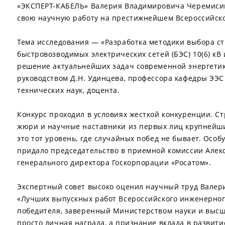
«ЭКСПЕРТ-КАБЕЛЬ» Валерия Владимировича Черемисин
свою научную работу на престижнейшем Всероссийско
Тема исследования — «Разработка методики выбора с
быстровозводимых электрических сетей (БЭС) 10(6) кВ 
решение актуальнейших задач современной энергетик
руководством Д.Н. Удинцева, профессора кафедры ЭЭС
технических наук, доцента.
Конкурс проходил в условиях жесткой конкуренции. С
жюри и научные наставники из первых лиц крупнейш
это тот уровень, где случайных побед не бывает. Осо
придало председательство в приемной комиссии Алек
генерального директора Госкорпорации «Росатом».
Экспертный совет высоко оценил научный труд Валери
«Лучших выпускных работ Всероссийского инженерного
победителя, заверенный Министерством науки и высше
просто личная награда, а признание вклада в развит