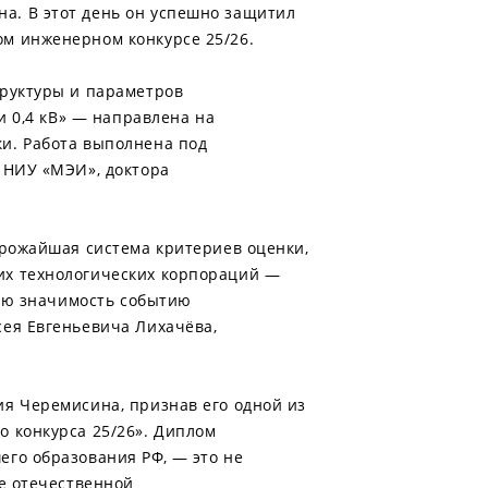
а. В этот день он успешно защитил
м инженерном конкурсе 25/26.
труктуры и параметров
и 0,4 кВ» — направлена на
и. Работа выполнена под
 НИУ «МЭИ», доктора
трожайшая система критериев оценки,
их технологических корпораций —
бую значимость событию
сея Евгеньевича Лихачёва,
я Черемисина, признав его одной из
 конкурса 25/26». Диплом
го образования РФ, — это не
ие отечественной