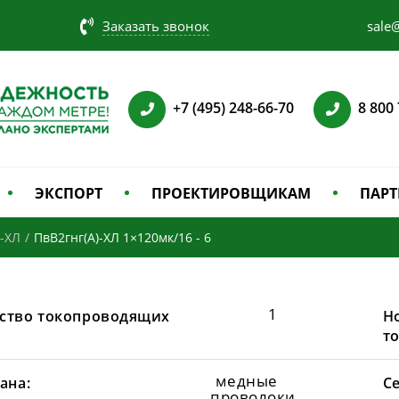
Заказать звонок
sale@
+7 (495) 248-66-70
8 800
ЭКСПОРТ
ПРОЕКТИРОВЩИКАМ
ПАРТ
)-ХЛ
/
ПвВ2гнг(А)-ХЛ 1×120мк/16 - 6
1
ство токопроводящих
Н
т
медные
ана:
С
проволоки