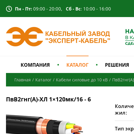
Пн - Пт:
09:00 - 20:00,
Сб - Вс
: 10:00 - 16:00
КОМПАНИЯ
КАТАЛОГ
РЕШЕНИЯ
Главная
/
Каталог
/
Кабели силовые до 10 кВ
/
ПвВ2гнг(А
ПвВ2гнг(А)-ХЛ 1×120мк/16 - 6
Количе
жил:
Тип экр