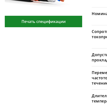
Номина
Печать спецификации
Сопрот
токопр
Допуст
проклад
Переме
частот
течение
Длител
темпера