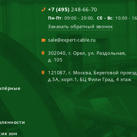
+7 (495)
248-66-70
Пн-Пт
: 09:00 - 20:00,
Сб - Вс
: 10:00 - 1
Заказать обратный звонок
sale@expert-cable.ru
302040
, г.
Орел
,
ул. Раздольная,
д. 105
121087
, г.
Москва
,
Береговой проез
д.5А, корп.1, БЦ Фили Град, 4 этаж
сапёрные
шленности
ких зон