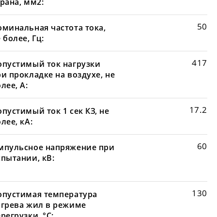
рана, мм2:
50
оминальная частота тока,
 более, Гц:
417
опустимый ток нагрузки
и прокладке на воздухе, не
лее, А:
17.2
пустимый ток 1 сек КЗ, не
лее, кА:
60
мпульсное напряжение при
спытании, кВ:
130
опустимая температура
агрева жил в режиме
регрузки, °С: