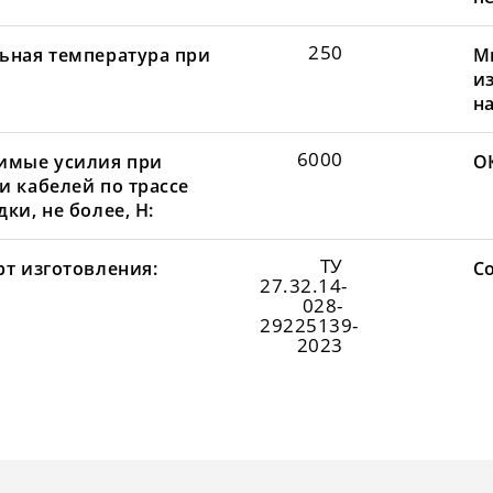
250
ьная температура при
М
и
н
6000
имые усилия при
О
и кабелей по трассе
ки, не более, Н:
ТУ
рт изготовления:
С
27.32.14-
028-
29225139-
2023