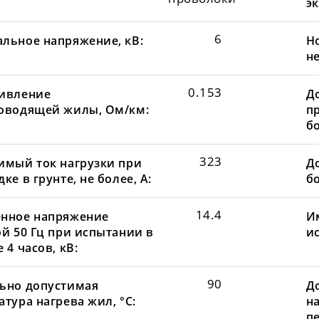
эк
6
льное напряжение, кВ:
Н
не
0.153
ивление
Д
оводящей жилы, Ом/км:
пр
бо
323
имый ток нагрузки при
До
ке в грунте, не более, А:
бо
14.4
нное напряжение
И
ой 50 Гц при испытании в
и
 4 часов, кВ:
90
ьно допустимая
Д
тура нагрева жил, °С:
н
пе