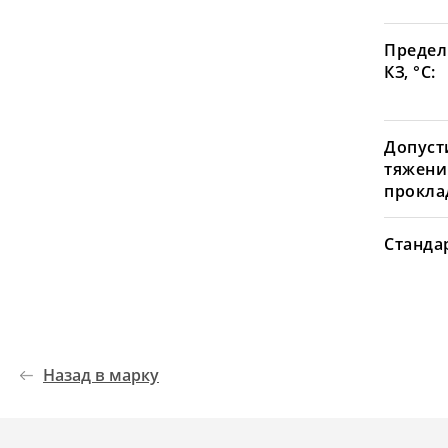
Предел
КЗ, °С:
Допуст
тяжени
проклад
Станда
Назад в марку