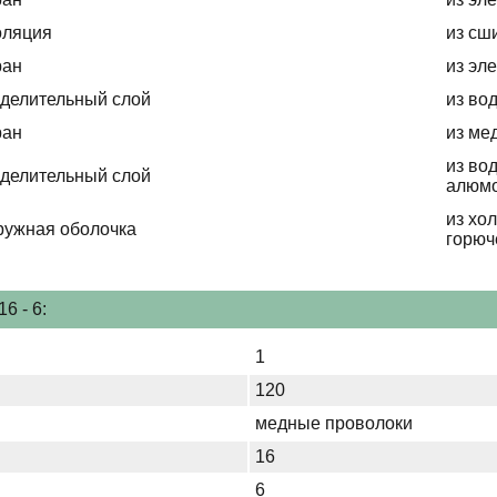
оляция
из сш
ран
из эл
делительный слой
из во
ран
из ме
из во
делительный слой
алюмо
из хо
ружная оболочка
горюч
6 - 6:
1
120
медные проволоки
16
6