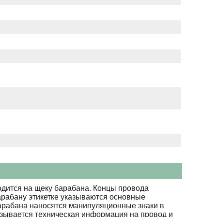
дится на щеку барабана. Концы провода
арабану этикетке указываются основные
барабана наносятся манипуляционные знаки в
азывается техническая информация на провод и