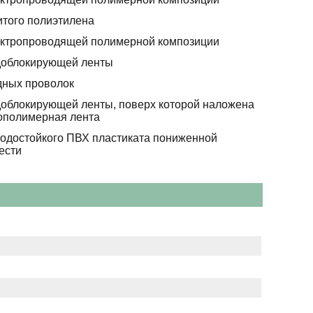
итого полиэтилена
ектропроводящей полимерной композиции
доблокирующей ленты
дных проволок
доблокирующей ленты, поверх которой наложена
полимерная лента
лодостойкого ПВХ пластиката пониженной
ести