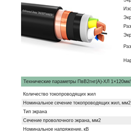
Из
Эк
Раз
Эк
Раз
На
Технические параметры ПвВ2гнг(А)-ХЛ 1×120мк/1
Количество токопроводящих жил
Номинальное сечение токопроводящих жил, мм2
Тип экрана
Сечение проволочного экрана, мм2
Номинальное напряжение, кВ