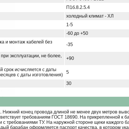
П1б.8.2.5.4
холодный климат - ХЛ
1-5
-60 до +50
ка и монтаж кабелей без
-35
при эксплуатации, не более,
+90
й срок исчисляется с даты
5
месяцев с даты изготовления)
30
 Нижний конец провода длиной не менее двух метров выво
тветствует требованиям ГОСТ 18690. На прикрепленной к б
ии с требованиями ТУ. На наружной стороне щеки каждого 
ждый барабан оформляется паспорт качества, в котором ук