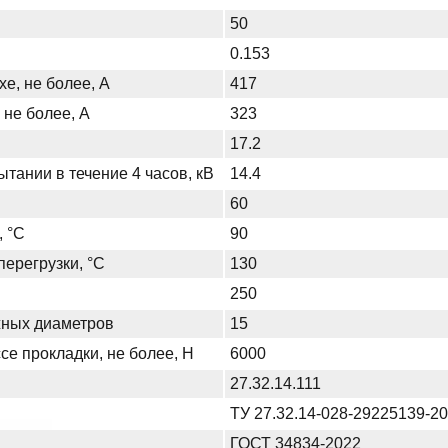
50
0.153
хе, не более, А
417
 не более, А
323
17.2
тании в течение 4 часов, кВ
14.4
60
, °С
90
ерегрузки, °С
130
250
жных диаметров
15
се прокладки, не более, Н
6000
27.32.14.111
ТУ 27.32.14-028-29225139-2
ГОСТ 34834-2022