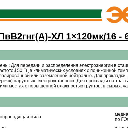
ПвВ2гнг(А)-ХЛ 1×120мк/16 - 
ены: Для передачи и распределения электроэнергии в стац
стотой 50 Гц в климатических условиях с пониженной темп
золированной или заземленной нейтралью. Для прокладки, с
ереях) наружных электроустановок. Для прокладки на трасс
или местах с повышенной влажностью грунтов, в сырых, ч
медна
копроводящая жила
по ГО
ран
из эл