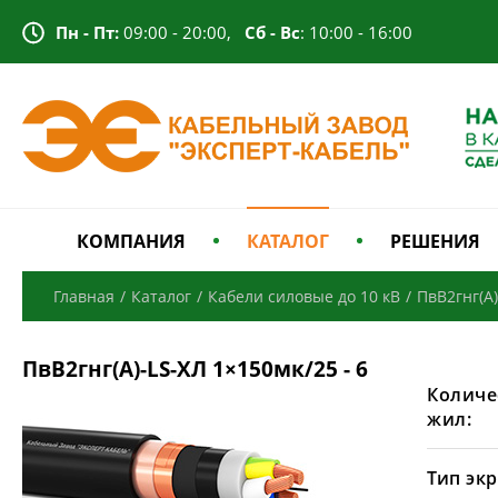
Пн - Пт:
09:00 - 20:00,
Сб - Вс
: 10:00 - 16:00
КОМПАНИЯ
КАТАЛОГ
РЕШЕНИЯ
Главная
/
Каталог
/
Кабели силовые до 10 кВ
/
ПвВ2гнг(А)
ПвВ2гнг(А)-LS-ХЛ 1×150мк/25 - 6
Количе
жил:
Тип экр