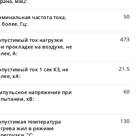
рана, мм2:
50
оминальная частота тока,
 более, Гц:
473
опустимый ток нагрузки
и прокладке на воздухе, не
лее, А:
21.5
пустимый ток 1 сек КЗ, не
лее, кА:
60
мпульсное напряжение при
спытании, кВ:
130
опустимая температура
агрева жил в режиме
регрузки, °С: