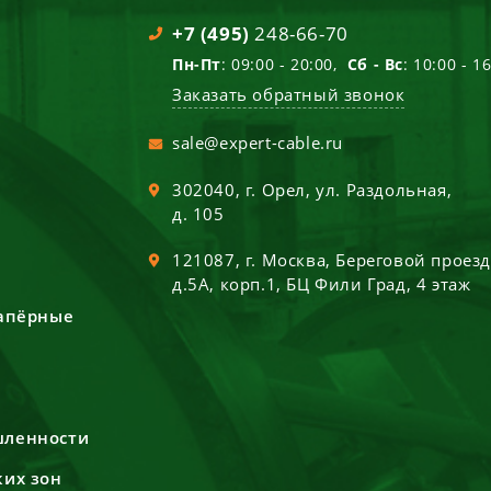
+7 (495)
248-66-70
Пн-Пт
: 09:00 - 20:00,
Сб - Вс
: 10:00 - 1
Заказать обратный звонок
sale@expert-cable.ru
302040
, г.
Орел
,
ул. Раздольная,
д. 105
121087
, г.
Москва
,
Береговой проез
д.5А, корп.1, БЦ Фили Град, 4 этаж
сапёрные
шленности
ких зон