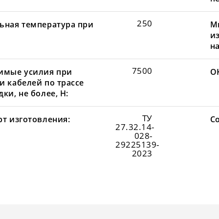
250
ьная температура при
М
и
н
7500
имые усилия при
О
и кабелей по трассе
ки, не более, Н:
ТУ
рт изготовления:
С
27.32.14-
028-
29225139-
2023