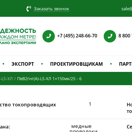
Заказать звонок
sale@
+7 (495) 248-66-70
8 800
ЭКСПОРТ
ПРОЕКТИРОВЩИКАМ
ПАРТ
-LS-ХЛ
/
ПвВ2гнг(А)-LS-ХЛ 1×150мк/25 - 6
1
ство токопроводящих
Н
т
медные
ана:
С
проволоки