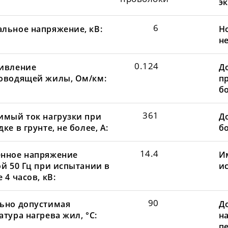
эк
6
льное напряжение, кВ:
Н
не
0.124
ивление
Д
оводящей жилы, Ом/км:
пр
бо
361
имый ток нагрузки при
До
ке в грунте, не более, А:
бо
14.4
нное напряжение
И
ой 50 Гц при испытании в
и
 4 часов, кВ:
90
ьно допустимая
Д
тура нагрева жил, °С:
н
пе