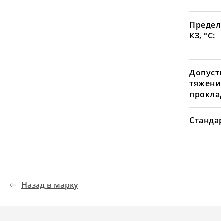
Предел
КЗ, °С:
Допуст
тяжени
проклад
Станда
Назад в марку