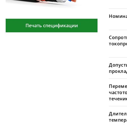
Номина
Печать спецификации
Сопрот
токопр
Допуст
проклад
Переме
частот
течение
Длител
темпера