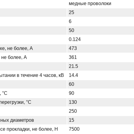
медные проволоки
25
6
50
0.124
хе, не более, А
473
 не более, А
361
21.5
тании в течение 4 часов, кВ
14.4
60
, °С
90
ерегрузки, °С
130
250
жных диаметров
15
се прокладки, не более, Н
7500