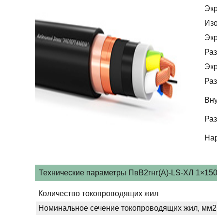
Эк
Из
Эк
Раз
Эк
Раз
Вну
Раз
На
Технические параметры ПвВ2гнг(А)-LS-ХЛ 1×150м
Количество токопроводящих жил
Номинальное сечение токопроводящих жил, мм2