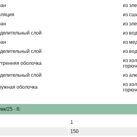
ран
из эл
оляция
из сш
ран
из эл
делительный слой
из во
ран
из ме
делительный слой
из во
из хо
тренняя оболочка
горюч
делительный слой
из ал
из хо
ружная оболочка
горюч
к/25 - 6:
1
150