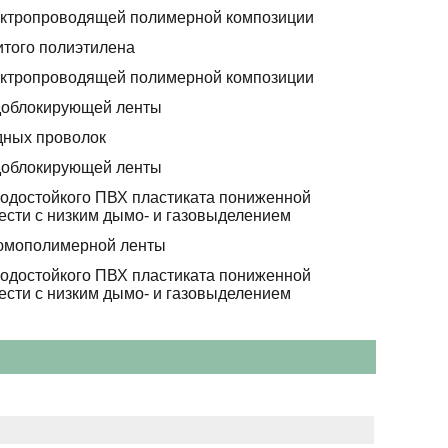
ектропроводящей полимерной композиции
итого полиэтилена
ектропроводящей полимерной композиции
доблокирующей ленты
дных проволок
доблокирующей ленты
лодостойкого ПВХ пластиката пониженной
ести с низким дымо- и газовыделением
юмополимерной ленты
лодостойкого ПВХ пластиката пониженной
ести с низким дымо- и газовыделением