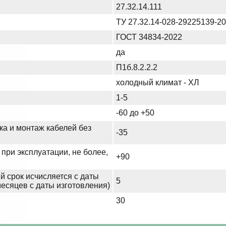
27.32.14.111
ТУ 27.32.14-028-29225139-2
ГОСТ 34834-2022
да
П1б.8.2.2.2
холодный климат - ХЛ
1-5
-60 до +50
ка и монтаж кабелей без
-35
при эксплуатации, не более,
+90
й срок исчисляется с даты
5
месяцев с даты изготовления)
30