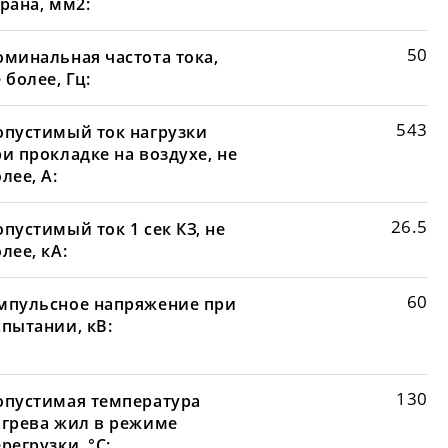
рана, мм2:
50
оминальная частота тока,
 более, Гц:
543
опустимый ток нагрузки
и прокладке на воздухе, не
лее, А:
26.5
пустимый ток 1 сек КЗ, не
лее, кА:
60
мпульсное напряжение при
спытании, кВ:
130
опустимая температура
агрева жил в режиме
регрузки, °С: