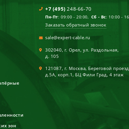
+7 (495)
248-66-70
Пн-Пт
: 09:00 - 20:00,
Сб - Вс
: 10:00 - 1
Заказать обратный звонок
sale@expert-cable.ru
302040
, г.
Орел
,
ул. Раздольная,
д. 105
121087
, г.
Москва
,
Береговой проез
д.5А, корп.1, БЦ Фили Град, 4 этаж
сапёрные
шленности
ких зон