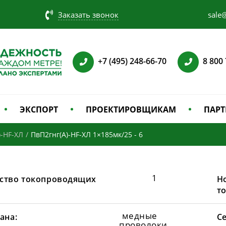
Заказать звонок
sale@
+7 (495) 248-66-70
8 800
ЭКСПОРТ
ПРОЕКТИРОВЩИКАМ
ПАРТ
)-HF-ХЛ
/
ПвП2гнг(А)-HF-ХЛ 1×185мк/25 - 6
1
ство токопроводящих
Н
т
медные
ана:
С
проволоки