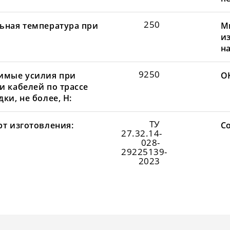
250
ьная температура при
М
и
н
9250
имые усилия при
О
и кабелей по трассе
ки, не более, Н:
ТУ
рт изготовления:
С
27.32.14-
028-
29225139-
2023