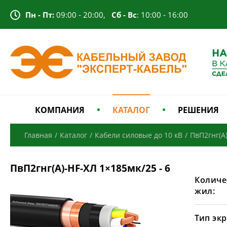
Пн - Пт:
09:00 - 20:00,
Сб - Вс
: 10:00 - 16:00
КОМПАНИЯ
КАТАЛОГ
РЕШЕНИЯ
Главная
/
Каталог
/
Кабели силовые до 10 кВ
/
ПвП2гнг(А
ПвП2гнг(А)-HF-ХЛ 1×185мк/25 - 6
Количе
жил:
Тип экр