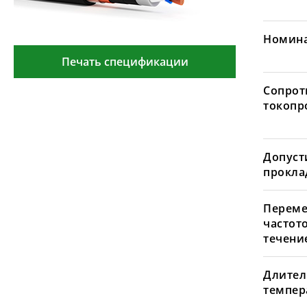
Номина
Печать спецификации
Сопрот
токопр
Допуст
проклад
Переме
частот
течение
Длител
темпера