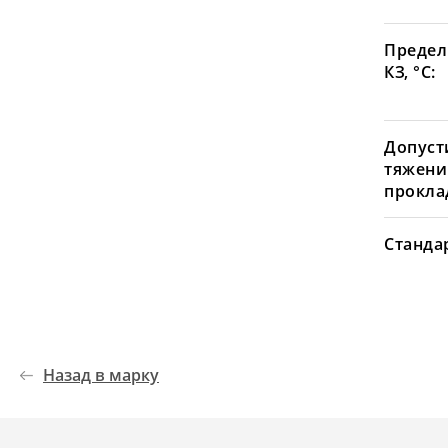
Предел
КЗ, °С:
Допуст
тяжени
проклад
Станда
Назад в марку