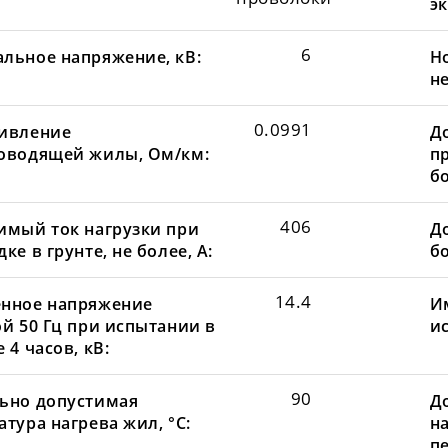
эк
6
льное напряжение, кВ:
Н
не
0.0991
ивление
Д
оводящей жилы, Ом/км:
пр
бо
406
имый ток нагрузки при
До
ке в грунте, не более, А:
бо
14.4
нное напряжение
И
ой 50 Гц при испытании в
и
 4 часов, кВ:
90
ьно допустимая
Д
тура нагрева жил, °С:
н
пе