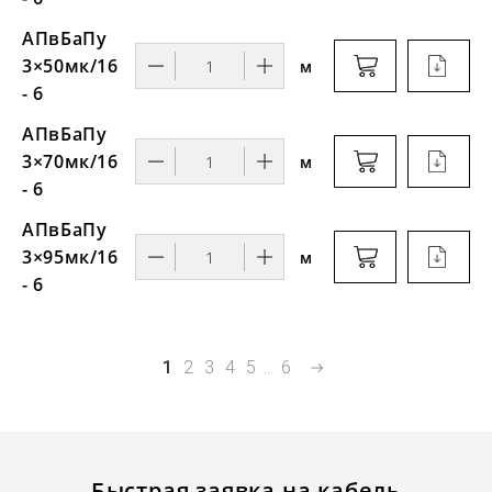
АПвБаПу
3×50мк/16
м
- 6
АПвБаПу
3×70мк/16
м
- 6
АПвБаПу
3×95мк/16
м
- 6
1
2
3
4
5
...
6
Быстрая заявка на кабель