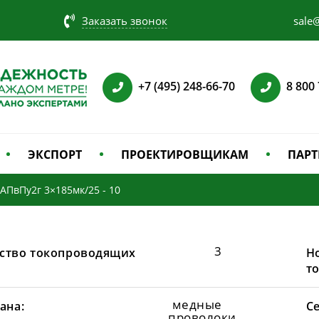
Заказать звонок
sale@
+7 (495) 248-66-70
8 800
ЭКСПОРТ
ПРОЕКТИРОВЩИКАМ
ПАРТ
АПвПу2г 3×185мк/25 - 10
3
ство токопроводящих
Н
т
медные
ана:
С
проволоки