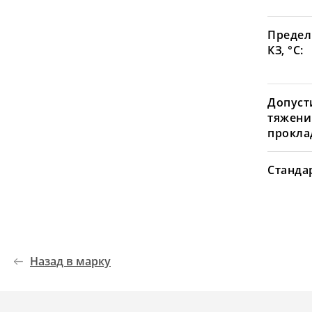
Предел
КЗ, °С:
Допуст
тяжени
проклад
Станда
Назад в марку