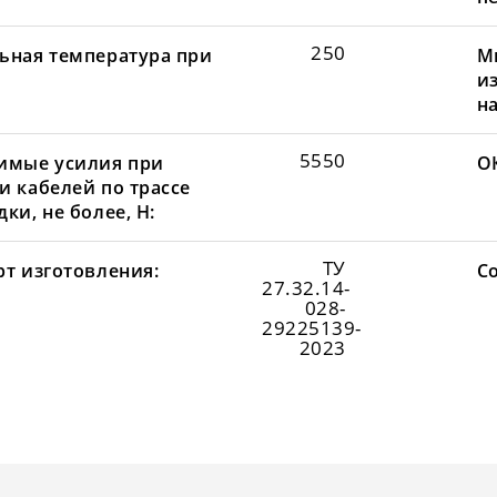
250
ьная температура при
М
и
н
5550
имые усилия при
О
и кабелей по трассе
ки, не более, Н:
ТУ
рт изготовления:
С
27.32.14-
028-
29225139-
2023