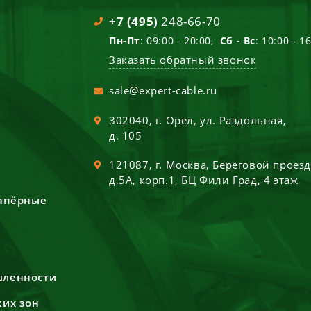
+7 (495)
248-66-70
Пн-Пт
: 09:00 - 20:00,
Сб - Вс
: 10:00 - 1
Заказать обратный звонок
sale@expert-cable.ru
302040
, г.
Орел
,
ул. Раздольная,
д. 105
121087
, г.
Москва
,
Береговой проез
д.5А, корп.1, БЦ Фили Град, 4 этаж
сапёрные
шленности
ких зон