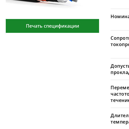
Номина
Печать спецификации
Сопрот
токопр
Допуст
проклад
Переме
частот
течение
Длител
темпера