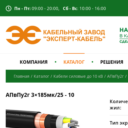
Пн - Пт:
09:00 - 20:00,
Сб - Вс
: 10:00 - 16:00
КОМПАНИЯ
КАТАЛОГ
РЕШЕНИЯ
Главная
/
Каталог
/
Кабели силовые до 10 кВ
/
АПвПу2г
/
АПвПу2г 3×185мк/25 - 10
Количе
жил:
Тип экр