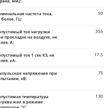
рана, мм2:
50
оминальная частота тока,
 более, Гц:
355
опустимый ток нагрузки
и прокладке на воздухе, не
лее, А:
17.5
пустимый ток 1 сек КЗ, не
лее, кА:
75
мпульсное напряжение при
спытании, кВ:
130
опустимая температура
агрева жил в режиме
регрузки, °С: