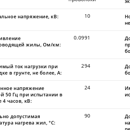
эк
10
льное напряжение, кВ:
Н
не
0.0991
ивление
Д
оводящей жилы, Ом/км:
пр
бо
294
имый ток нагрузки при
До
ке в грунте, не более, А:
бо
24
нное напряжение
И
ой 50 Гц при испытании в
и
 4 часов, кВ:
90
ьно допустимая
Д
тура нагрева жил, °С:
н
пе