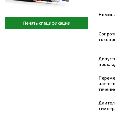
Номина
Печать спецификации
Сопрот
токопр
Допуст
проклад
Переме
частот
течение
Длител
темпера