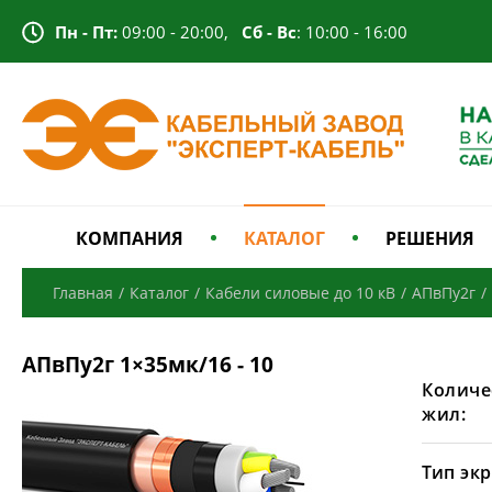
Пн - Пт:
09:00 - 20:00,
Сб - Вс
: 10:00 - 16:00
КОМПАНИЯ
КАТАЛОГ
РЕШЕНИЯ
Главная
/
Каталог
/
Кабели силовые до 10 кВ
/
АПвПу2г
/
АПвПу2г 1×35мк/16 - 10
Количе
жил:
Тип экр