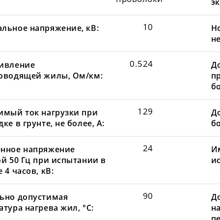
эк
10
льное напряжение, кВ:
Н
не
0.524
ивление
Д
оводящей жилы, Ом/км:
пр
бо
129
имый ток нагрузки при
До
ке в грунте, не более, А:
бо
24
нное напряжение
И
ой 50 Гц при испытании в
и
 4 часов, кВ:
90
ьно допустимая
Д
тура нагрева жил, °С:
н
пе