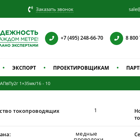
Заказать звонок
sale@
+7 (495) 248-66-70
8 800
ЭКСПОРТ
ПРОЕКТИРОВЩИКАМ
ПАРТ
АПвПу2г 1×35мк/16 - 10
1
ство токопроводящих
Н
т
медные
ана:
С
проволоки