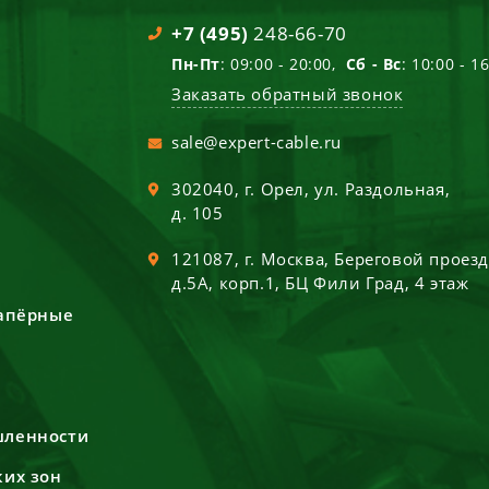
+7 (495)
248-66-70
Пн-Пт
: 09:00 - 20:00,
Сб - Вс
: 10:00 - 1
Заказать обратный звонок
sale@expert-cable.ru
302040
, г.
Орел
,
ул. Раздольная,
д. 105
121087
, г.
Москва
,
Береговой проез
д.5А, корп.1, БЦ Фили Град, 4 этаж
сапёрные
шленности
ких зон