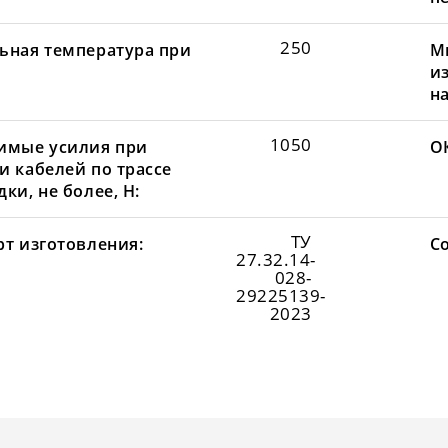
250
ьная температура при
М
и
н
1050
имые усилия при
О
и кабелей по трассе
ки, не более, Н:
ТУ
рт изготовления:
С
27.32.14-
028-
29225139-
2023