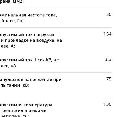
рана, мм2:
50
оминальная частота тока,
 более, Гц:
154
опустимый ток нагрузки
и прокладке на воздухе, не
лее, А:
3.3
пустимый ток 1 сек КЗ, не
лее, кА:
75
мпульсное напряжение при
спытании, кВ:
130
опустимая температура
агрева жил в режиме
регрузки, °С: