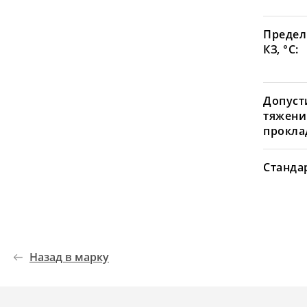
Предел
КЗ, °С:
Допуст
тяжени
проклад
Станда
Назад в марку