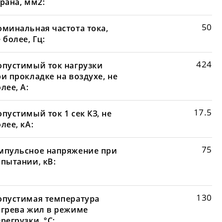
рана, мм2:
50
оминальная частота тока,
 более, Гц:
424
опустимый ток нагрузки
и прокладке на воздухе, не
лее, А:
17.5
пустимый ток 1 сек КЗ, не
лее, кА:
75
мпульсное напряжение при
спытании, кВ:
130
опустимая температура
агрева жил в режиме
регрузки, °С: