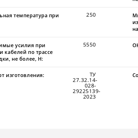
250
ьная температура при
М
и
н
5550
имые усилия при
О
и кабелей по трассе
ки, не более, Н:
ТУ
рт изготовления:
С
27.32.14-
028-
29225139-
2023