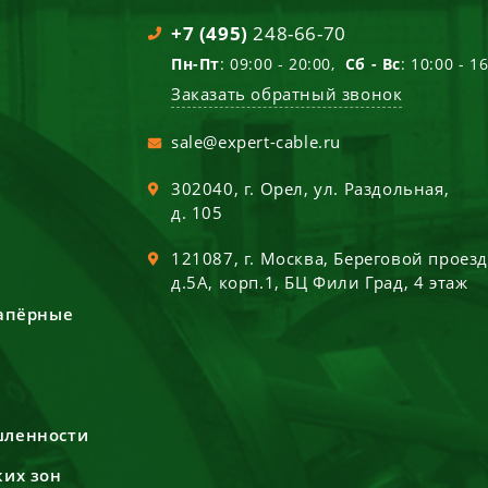
+7 (495)
248-66-70
Пн-Пт
: 09:00 - 20:00,
Сб - Вс
: 10:00 - 1
Заказать обратный звонок
sale@expert-cable.ru
302040
, г.
Орел
,
ул. Раздольная,
д. 105
121087
, г.
Москва
,
Береговой проез
д.5А, корп.1, БЦ Фили Град, 4 этаж
сапёрные
шленности
ких зон