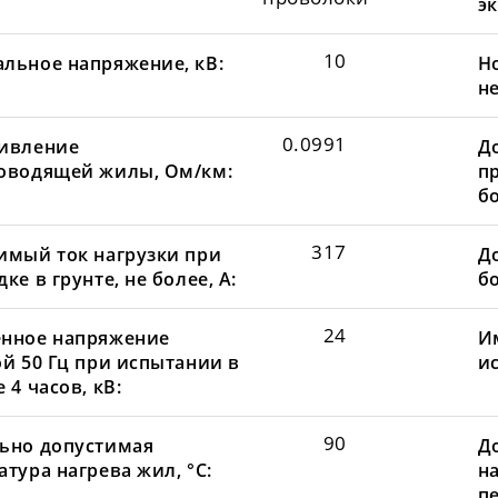
эк
10
льное напряжение, кВ:
Н
не
0.0991
ивление
Д
оводящей жилы, Ом/км:
пр
бо
317
имый ток нагрузки при
До
ке в грунте, не более, А:
бо
24
нное напряжение
И
ой 50 Гц при испытании в
и
 4 часов, кВ:
90
ьно допустимая
Д
тура нагрева жил, °С:
н
пе