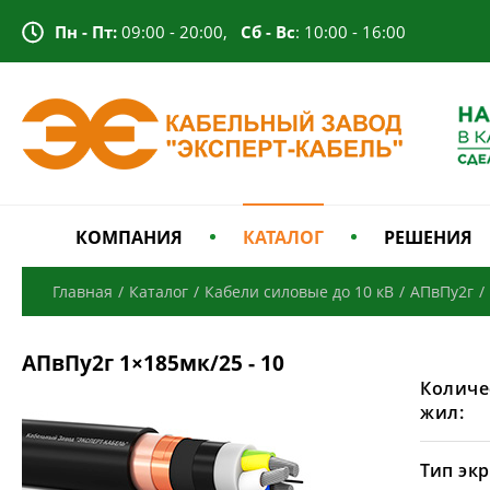
Пн - Пт:
09:00 - 20:00,
Сб - Вс
: 10:00 - 16:00
КОМПАНИЯ
КАТАЛОГ
РЕШЕНИЯ
Главная
/
Каталог
/
Кабели силовые до 10 кВ
/
АПвПу2г
/
АПвПу2г 1×185мк/25 - 10
Количе
жил:
Тип экр