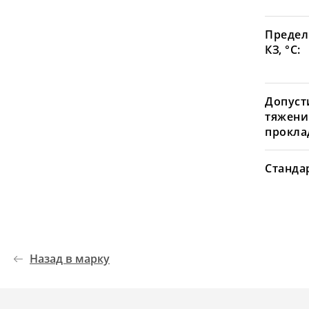
Предел
КЗ, °С:
Допуст
тяжени
проклад
Станда
Назад в марку