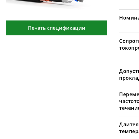
Номина
Печать спецификации
Сопрот
токопр
Допуст
проклад
Переме
частот
течение
Длител
темпера