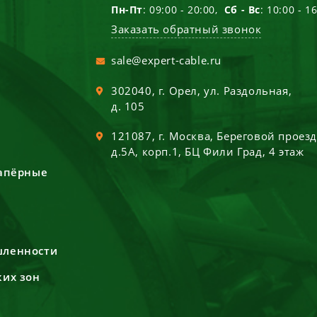
Пн-Пт
: 09:00 - 20:00,
Сб - Вс
: 10:00 - 1
Заказать обратный звонок
sale@expert-cable.ru
302040
, г.
Орел
,
ул. Раздольная,
д. 105
121087
, г.
Москва
,
Береговой проез
д.5А, корп.1, БЦ Фили Град, 4 этаж
сапёрные
шленности
ких зон