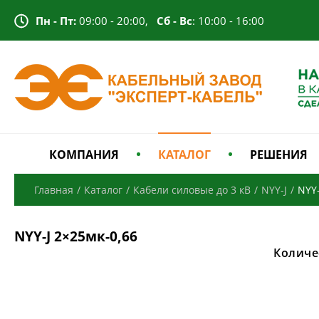
Пн - Пт:
09:00 - 20:00,
Сб - Вс
: 10:00 - 16:00
КОМПАНИЯ
КАТАЛОГ
РЕШЕНИЯ
Главная
/
Каталог
/
Кабели силовые до 3 кВ
/
NYY-J
/
NYY-
NYY-J 2×25мк-0,66
Количе