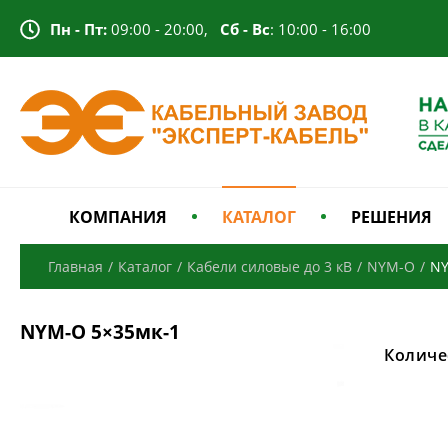
Пн - Пт:
09:00 - 20:00,
Сб - Вс
: 10:00 - 16:00
КОМПАНИЯ
КАТАЛОГ
РЕШЕНИЯ
Главная
/
Каталог
/
Кабели силовые до 3 кВ
/
NYM-O
/
NY
NYM-O 5×35мк-1
Количе