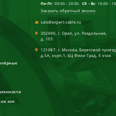
Пн-Пт
: 09:00 - 20:00,
Сб - Вс
: 10:00 - 1
Заказать обратный звонок
sale@expert-cable.ru
302040
, г.
Орел
,
ул. Раздольная,
д. 105
121087
, г.
Москва
,
Береговой проез
д.5А, корп.1, БЦ Фили Град, 4 этаж
сапёрные
шленности
ких зон