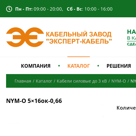
Пн - Пт:
09:00 - 20:00,
Сб - Вс
: 10:00 - 16:00
КОМПАНИЯ
КАТАЛОГ
РЕШЕНИЯ
Главная
/
Каталог
/
Кабели силовые до 3 кВ
/
NYM-O
/
NY
NYM-O 5×16ок-0,66
Количе