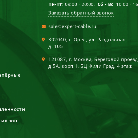
Пн-Пт
: 09:00 - 20:00,
Сб - Вс
: 10:00 - 1
Заказать обратный звонок
sale@expert-cable.ru
302040
, г.
Орел
,
ул. Раздольная,
д. 105
121087
, г.
Москва
,
Береговой проез
д.5А, корп.1, БЦ Фили Град, 4 этаж
сапёрные
шленности
ких зон