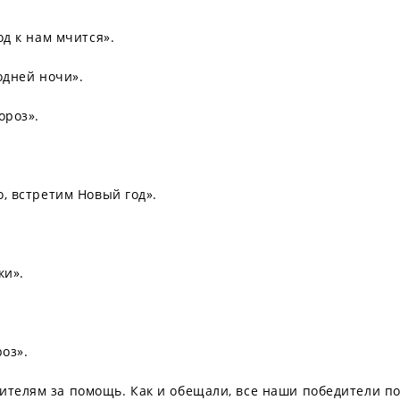
од к нам мчится».
одней ночи».
ороз».
о, встретим Новый год».
ки».
оз».
ителям за помощь. Как и обещали, все наши победители по