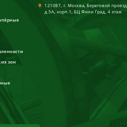
121087
, г.
Москва
,
Береговой проез
д.5А, корп.1, БЦ Фили Град, 4 этаж
сапёрные
шленности
ких зон
рные