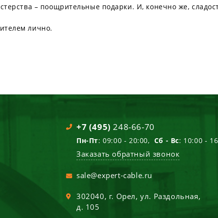
астерства – поощрительные подарки. И, конечно же, сладост
дителем лично.
+7 (495)
248-66-70
Пн-Пт
: 09:00 - 20:00,
Сб - Вс
: 10:00 - 1
Заказать обратный звонок
sale@expert-cable.ru
302040
, г.
Орел
,
ул. Раздольная,
д. 105