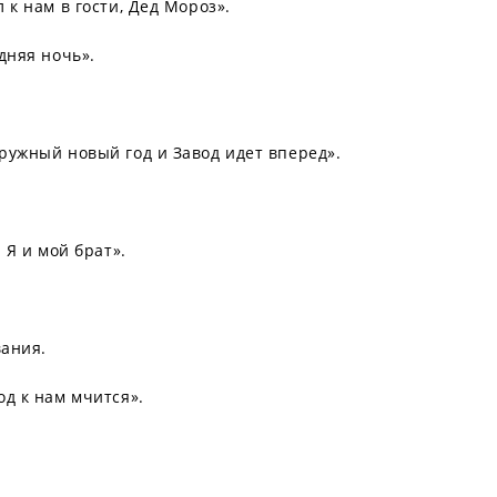
 к нам в гости, Дед Мороз».
дняя ночь».
дружный новый год и Завод идет вперед».
 Я и мой брат».
вания.
од к нам мчится».