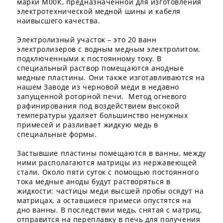
марки М00К, предназначенной для изготовления
электротехнической медной шины и кабеля
наивысшего качества.
Электролизный участок – это 20 ванн
электролизеров с водным медным электролитом,
подключенными к постоянному току. В
специальный раствор помещаются анодные
медные пластины. Они также изготавливаются на
нашем Заводе из черновой меди в недавно
запущенной роторной печи. Метод огневого
рафинирования под воздействием высокой
температуры удаляет большинство ненужных
примесей и разливает жидкую медь в
специальные формы.
Застывшие пластины помещаются в ванны, между
ними располагаются матрицы из нержавеющей
стали. Около пяти суток с помощью постоянного
тока медные аноды будут растворяться в
жидкости: частицы меди высшей пробы осядут на
матрицах, а оставшиеся примеси опустятся на
дно ванны. В последствии медь, снятая с матриц,
отправится на переплавку в печь для получения