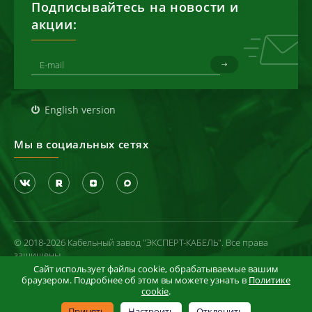
Подписывайтесь на новости и
акции:
English version
Мы в социальных сетях
© 2018-2026 Кабельный завод "ЭКСПЕРТ-КАБЕЛЬ". Все права
защищены
Сайт использует файлы cookie, обрабатываемые вашим
Политика конфиденциальности
браузером. Подробнее об этом вы можете узнать в
Политике
cookie
.
Условия использования сайта
Информация в отношении cookie-файлов
Принять
Настроить
Отклонить