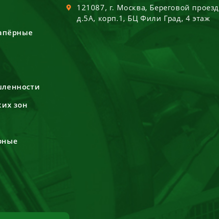
121087
, г.
Москва
,
Береговой проез
д.5А, корп.1, БЦ Фили Град, 4 этаж
сапёрные
шленности
ких зон
рные