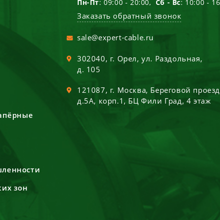
Пн-Пт
: 09:00 - 20:00,
Сб - Вс
: 10:00 - 1
Заказать обратный звонок
sale@expert-cable.ru
302040
, г.
Орел
,
ул. Раздольная,
д. 105
121087
, г.
Москва
,
Береговой проез
д.5А, корп.1, БЦ Фили Град, 4 этаж
сапёрные
шленности
ких зон