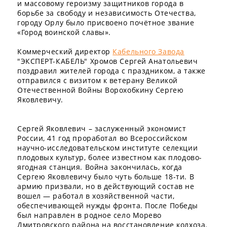
и массовому героизму защитников города в
борьбе за свободу и независимость Отечества,
городу Орлу было присвоено почётное звание
«Город воинской славы».
Коммерческий директор
Кабельного Завода
"ЭКСПЕРТ-КАБЕЛЬ" Хромов Сергей Анатольевич
поздравил жителей города с праздником, а также
отправился с визитом к ветерану Великой
Отечественной Войны Ворохобкину Сергею
Яковлевичу.
Сергей Яковлевич – заслуженный экономист
России, 41 год проработал во Всероссийском
научно-исследовательском институте селекции
плодовых культур, более известном как плодово-
ягодная станция. Война закончилась, когда
Сергею Яковлевичу было чуть больше 18-ти. В
армию призвали, но в действующий состав не
вошел — работал в хозяйственной части,
обеспечивающей нужды фронта. После Победы
был направлен в родное село Морево
Дмитровского района на восстановление колхоза.