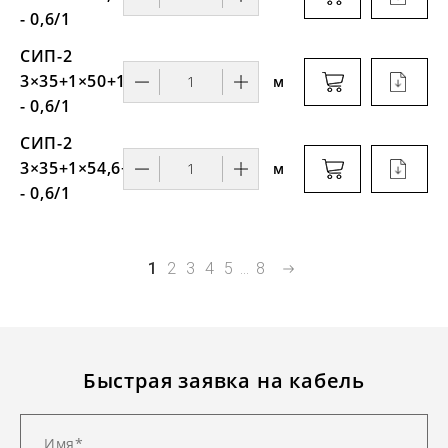
- 0,6/1
СИП-2
3×35+1×50+1×16
м
- 0,6/1
СИП-2
3×35+1×54,6+1×16
м
- 0,6/1
1
2
3
4
5
...
8
Быстрая заявка на кабель