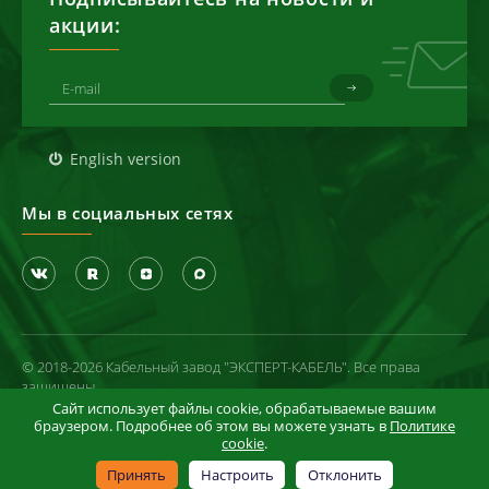
акции:
English version
Мы в социальных сетях
© 2018-2026 Кабельный завод "ЭКСПЕРТ-КАБЕЛЬ". Все права
защищены
Сайт использует файлы cookie, обрабатываемые вашим
Политика конфиденциальности
браузером. Подробнее об этом вы можете узнать в
Политике
cookie
.
Условия использования сайта
Информация в отношении cookie-файлов
Принять
Настроить
Отклонить