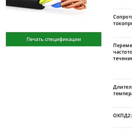
Сопрот
токопр
Печать спецификации
Переме
частот
течение
Длител
темпера
ОКПД2: