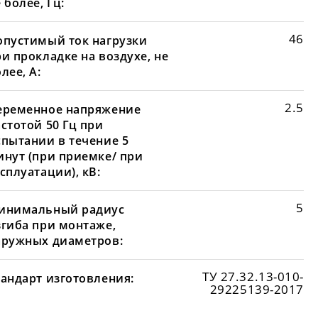
 более, Гц:
46
опустимый ток нагрузки
и прокладке на воздухе, не
лее, А:
2.5
еременное напряжение
стотой 50 Гц при
спытании в течение 5
инут (при приемке/ при
сплуатации), кВ:
5
инимальный радиус
згиба при монтаже,
аружных диаметров:
ТУ 27.32.13-010-
тандарт изготовления:
29225139-2017