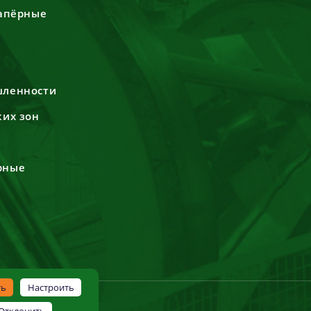
сапёрные
шленности
ких зон
рные
ть
Настроить
Отклонить