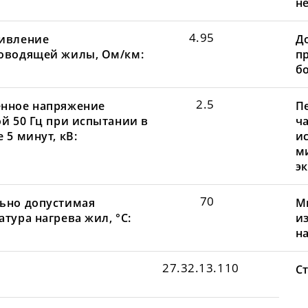
не
4.95
ивление
Д
оводящей жилы, Ом/км:
пр
бо
2.5
нное напряжение
П
ой 50 Гц при испытании в
ча
 5 минут, кВ:
и
м
эк
70
ьно допустимая
М
тура нагрева жил, °С:
и
н
27.32.13.110
С