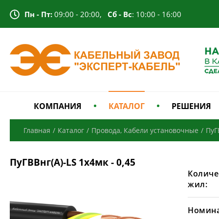
Пн - Пт:
09:00 - 20:00,
Сб - Вс
: 10:00 - 16:00
КОМПАНИЯ
КАТАЛОГ
РЕШЕНИЯ
Главная
/
Каталог
/
Провода, Кабели установочные
/
ПуГ
ПуГВВнг(A)-LS 1х4мк - 0,45
Количе
жил:
Номина