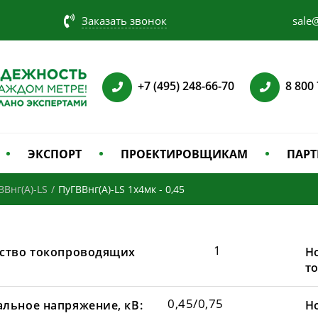
Заказать звонок
sale@
+7 (495) 248-66-70
8 800
ЭКСПОРТ
ПРОЕКТИРОВЩИКАМ
ПАРТ
ВВнг(А)-LS
/
ПуГВВнг(A)-LS 1х4мк - 0,45
1
ство токопроводящих
Н
т
0,45/0,75
льное напряжение, кВ:
Н