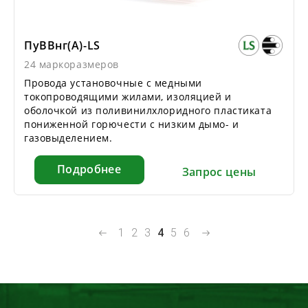
ПуВВнг(А)-LS
24 маркоразмеров
Провода установочные с медными
токопроводящими жилами, изоляцией и
оболочкой из поливинилхлоридного пластиката
пониженной горючести с низким дымо- и
газовыделением.
Подробнее
Запрос цены
1
2
3
4
5
6