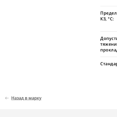
Предел
КЗ, °С:
Допуст
тяжени
проклад
Станда
Назад в марку