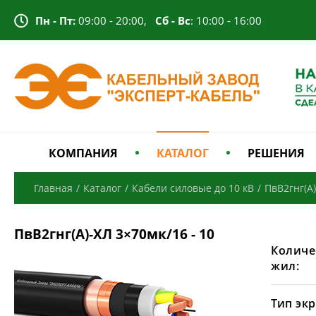
Пн - Пт:
09:00 - 20:00,
Сб - Вс
: 10:00 - 16:00
КОМПАНИЯ
КАТАЛОГ
РЕШЕНИЯ
Главная
/
Каталог
/
Кабели силовые до 10 кВ
/
ПвВ2гнг(А
ПвВ2гнг(А)-ХЛ 3×70мк/16 - 10
Количе
жил:
Тип экр