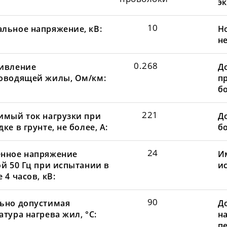
эк
10
льное напряжение, кВ:
Н
не
0.268
ивление
Д
оводящей жилы, Ом/км:
пр
бо
221
имый ток нагрузки при
До
ке в грунте, не более, А:
бо
24
нное напряжение
И
ой 50 Гц при испытании в
и
 4 часов, кВ:
90
ьно допустимая
Д
тура нагрева жил, °С:
н
пе