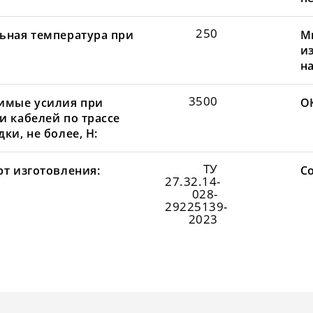
250
ьная температура при
М
и
н
3500
имые усилия при
О
и кабелей по трассе
ки, не более, Н:
ТУ
рт изготовления:
С
27.32.14-
028-
29225139-
2023