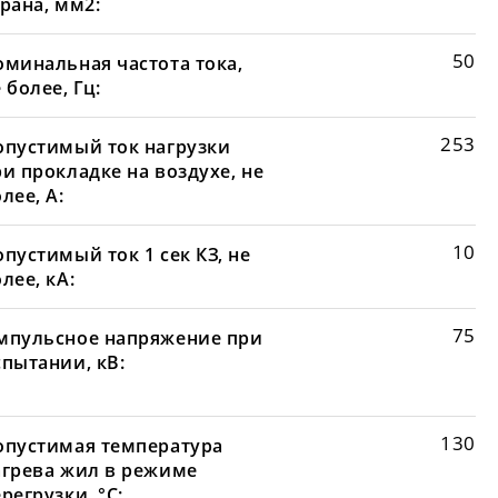
рана, мм2:
50
оминальная частота тока,
 более, Гц:
253
опустимый ток нагрузки
и прокладке на воздухе, не
лее, А:
10
пустимый ток 1 сек КЗ, не
лее, кА:
75
мпульсное напряжение при
спытании, кВ:
130
опустимая температура
агрева жил в режиме
регрузки, °С: