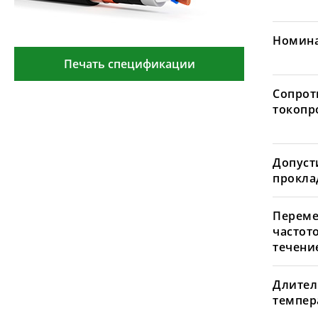
Номина
Печать спецификации
Сопрот
токопр
Допуст
проклад
Переме
частот
течение
Длител
темпера