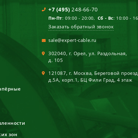
+7 (495)
248-66-70
Пн-Пт
: 09:00 - 20:00,
Сб - Вс
: 10:00 - 1
Заказать обратный звонок
sale@expert-cable.ru
302040
, г.
Орел
,
ул. Раздольная,
д. 105
121087
, г.
Москва
,
Береговой проез
д.5А, корп.1, БЦ Фили Град, 4 этаж
сапёрные
шленности
ких зон