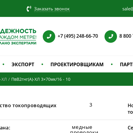
Заказать звонок
sale@
+7 (495) 248-66-70
8 800
ЭКСПОРТ
ПРОЕКТИРОВЩИКАМ
ПАРТ
)-ХЛ
/
ПвВ2гнг(А)-ХЛ 3×70мк/16 - 10
3
ство токопроводящих
Н
т
медные
ана:
С
проволоки