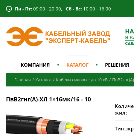
Пн - Пт:
09:00 - 20:00,
Сб - Вс
: 10:00 - 16:00
КОМПАНИЯ
КАТАЛОГ
РЕШЕНИЯ
Главная
/
Каталог
/
Кабели силовые до 10 кВ
/
ПвВ2гнг(А
ПвВ2гнг(А)-ХЛ 1×16мк/16 - 10
Количе
жил:
Тип экр