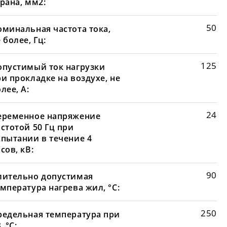
рана, мм2:
50
оминальная частота тока,
 более, Гц:
125
опустимый ток нагрузки
и прокладке на воздухе, не
лее, А:
24
еременное напряжение
стотой 50 Гц при
спытании в течение 4
сов, кВ:
90
лительно допустимая
мпература нагрева жил, °С:
250
редельная температура при
, °С: