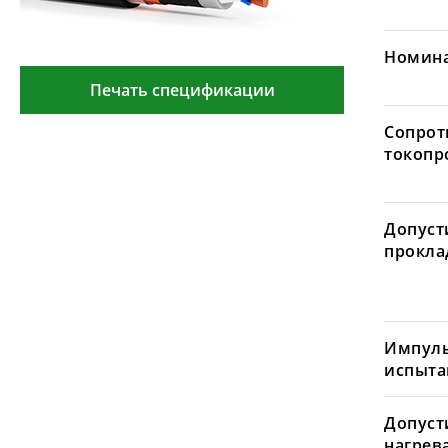
Номина
Печать спецификации
Сопрот
токопр
Допуст
проклад
Импуль
испыта
Допуст
нагрев