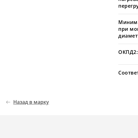
перегру
Минима
при мо
диамет
ОКПД2:
Соотве
Назад в марку