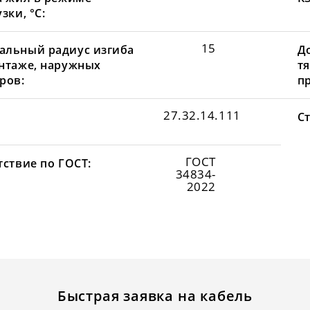
зки, °С:
15
льный радиус изгиба
Д
нтаже, наружных
т
ров:
пр
27.32.14.111
С
ГОСТ
тствие по ГОСТ:
34834-
2022
Быстрая заявка на кабель