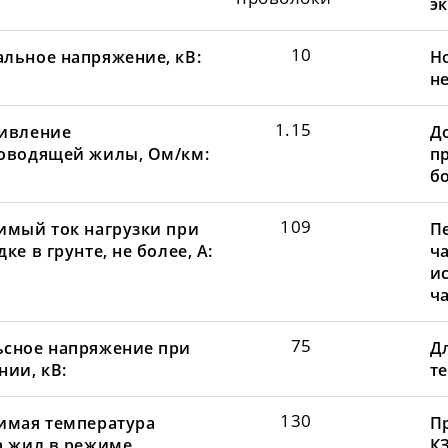
эк
10
льное напряжение, кВ:
Н
не
1.15
ивление
Д
оводящей жилы, Ом/км:
пр
бо
109
имый ток нагрузки при
П
ке в грунте, не более, А:
ча
и
ча
75
сное напряжение при
Д
нии, кВ:
те
130
имая температура
П
а жил в режиме
КЗ