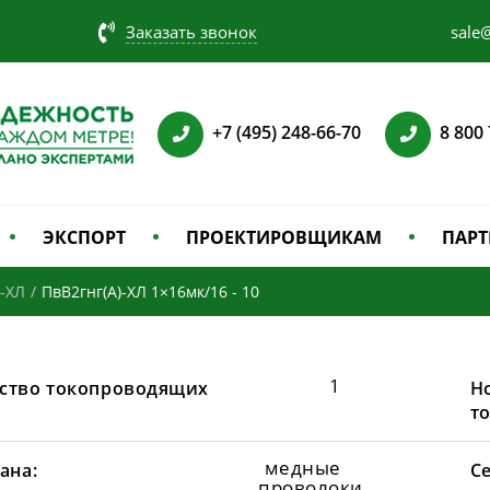
Заказать звонок
sale@
+7 (495) 248-66-70
8 800
ЭКСПОРТ
ПРОЕКТИРОВЩИКАМ
ПАРТ
)-ХЛ
/
ПвВ2гнг(А)-ХЛ 1×16мк/16 - 10
1
ство токопроводящих
Н
т
медные
ана:
С
проволоки