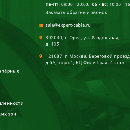
Пн-Пт
: 09:00 - 20:00,
Сб - Вс
: 10:00 - 1
Заказать обратный звонок
sale@expert-cable.ru
302040
, г.
Орел
,
ул. Раздольная,
д. 105
121087
, г.
Москва
,
Береговой проез
д.5А, корп.1, БЦ Фили Град, 4 этаж
сапёрные
шленности
ких зон