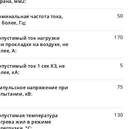
рана, мм2:
50
оминальная частота тока,
 более, Гц:
170
опустимый ток нагрузки
и прокладке на воздухе, не
лее, А:
5
пустимый ток 1 сек КЗ, не
лее, кА:
75
мпульсное напряжение при
спытании, кВ:
130
опустимая температура
агрева жил в режиме
регрузки, °С: