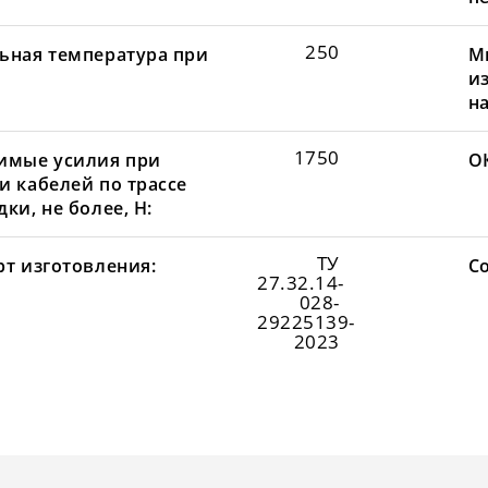
250
ьная температура при
М
и
н
1750
имые усилия при
О
и кабелей по трассе
ки, не более, Н:
ТУ
рт изготовления:
С
27.32.14-
028-
29225139-
2023