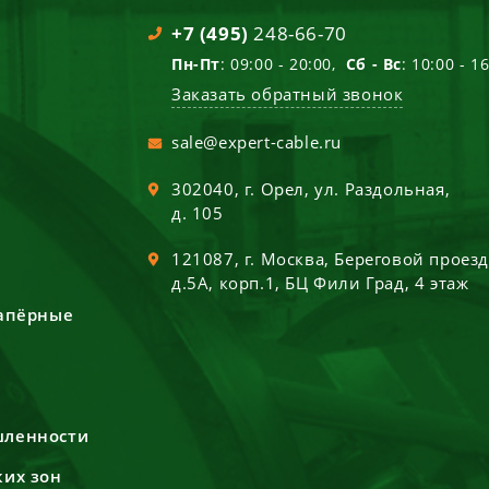
+7 (495)
248-66-70
Пн-Пт
: 09:00 - 20:00,
Сб - Вс
: 10:00 - 1
Заказать обратный звонок
sale@expert-cable.ru
302040
, г.
Орел
,
ул. Раздольная,
д. 105
121087
, г.
Москва
,
Береговой проез
д.5А, корп.1, БЦ Фили Град, 4 этаж
сапёрные
шленности
ких зон