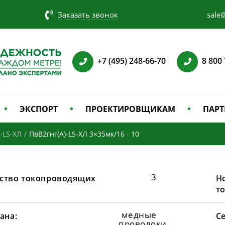
Заказать звонок
sale@
+7 (495) 248-66-70
8 800
ЭКСПОРТ
ПРОЕКТИРОВЩИКАМ
ПАРТ
-LS-ХЛ
/
ПвВ2гнг(А)-LS-ХЛ 3×35мк/16 - 10
3
ство токопроводящих
Н
т
медные
ана:
С
проволоки