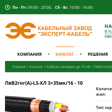
Пн - Пт:
09:00 - 20:00,
Сб - Вс
: 10:00 - 16:00
КОМПАНИЯ
КАТАЛОГ
РЕШЕНИЯ
Главная
/
Каталог
/
Кабели силовые до 10 кВ
/
ПвВ2гнг(А)
ПвВ2гнг(А)-LS-ХЛ 3×35мк/16 - 10
Количе
жил:
Тип экр