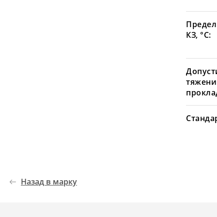
Предел
КЗ, °С:
Допуст
тяжени
проклад
Станда
Назад в марку