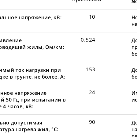
эк
10
льное напряжение, кВ:
Н
не
0.524
ивление
Д
оводящей жилы, Ом/км:
пр
бо
153
имый ток нагрузки при
До
ке в грунте, не более, А:
бо
24
нное напряжение
И
ой 50 Гц при испытании в
и
 4 часов, кВ:
90
ьно допустимая
Д
тура нагрева жил, °С:
н
пе