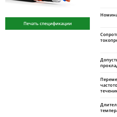
Номина
Печать спецификации
Сопрот
токопр
Допуст
проклад
Переме
частот
течение
Длител
темпера