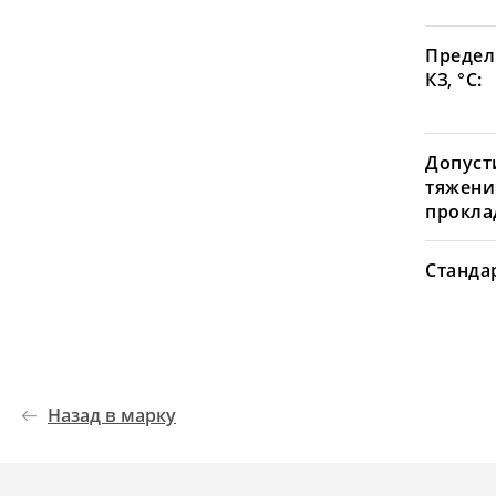
Предел
КЗ, °С:
Допуст
тяжени
проклад
Станда
Назад в марку