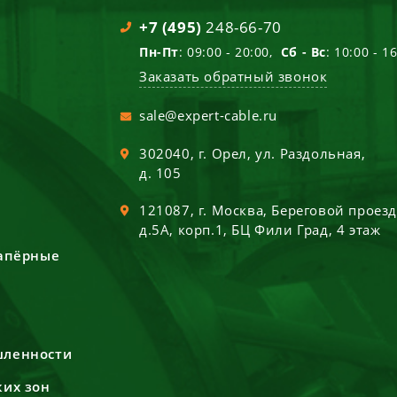
+7 (495)
248-66-70
Пн-Пт
: 09:00 - 20:00,
Сб - Вс
: 10:00 - 1
Заказать обратный звонок
sale@expert-cable.ru
302040
, г.
Орел
,
ул. Раздольная,
д. 105
121087
, г.
Москва
,
Береговой проез
д.5А, корп.1, БЦ Фили Град, 4 этаж
сапёрные
шленности
ких зон