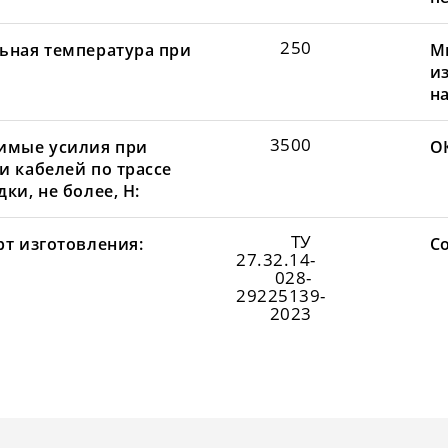
250
ьная температура при
М
и
н
3500
имые усилия при
О
и кабелей по трассе
ки, не более, Н:
ТУ
рт изготовления:
С
27.32.14-
028-
29225139-
2023