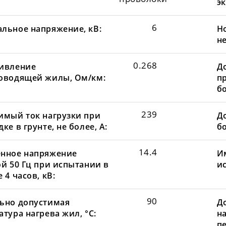
эк
6
льное напряжение, кВ:
Н
не
0.268
ивление
Д
оводящей жилы, Ом/км:
пр
бо
239
имый ток нагрузки при
До
ке в грунте, не более, А:
бо
14.4
нное напряжение
И
ой 50 Гц при испытании в
и
 4 часов, кВ:
90
ьно допустимая
Д
тура нагрева жил, °С:
н
пе