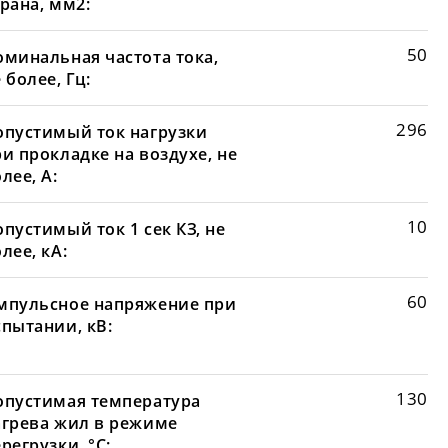
рана, мм2:
50
оминальная частота тока,
 более, Гц:
296
опустимый ток нагрузки
и прокладке на воздухе, не
лее, А:
10
пустимый ток 1 сек КЗ, не
лее, кА:
60
мпульсное напряжение при
спытании, кВ:
130
опустимая температура
агрева жил в режиме
регрузки, °С: