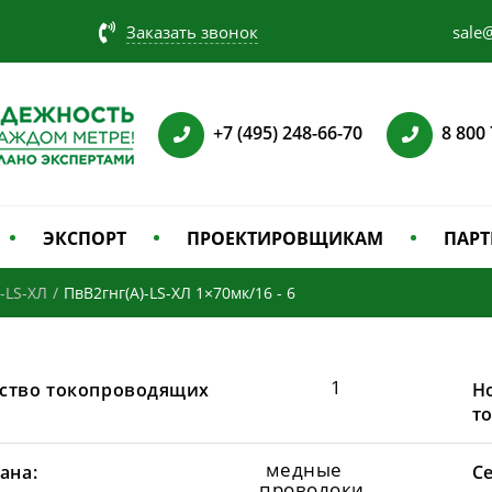
Заказать звонок
sale@
+7 (495) 248-66-70
8 800
ЭКСПОРТ
ПРОЕКТИРОВЩИКАМ
ПАРТ
-LS-ХЛ
/
ПвВ2гнг(А)-LS-ХЛ 1×70мк/16 - 6
1
ство токопроводящих
Н
т
медные
ана:
С
проволоки