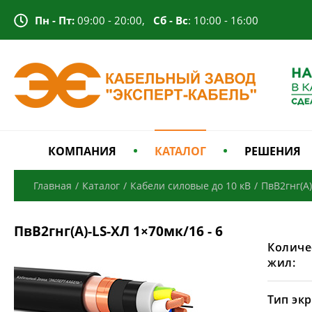
Пн - Пт:
09:00 - 20:00,
Сб - Вс
: 10:00 - 16:00
КОМПАНИЯ
КАТАЛОГ
РЕШЕНИЯ
Главная
/
Каталог
/
Кабели силовые до 10 кВ
/
ПвВ2гнг(А)
ПвВ2гнг(А)-LS-ХЛ 1×70мк/16 - 6
Количе
жил:
Тип экр