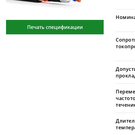
Номина
Печать спецификации
Сопрот
токопр
Допуст
проклад
Переме
частот
течение
Длител
темпера