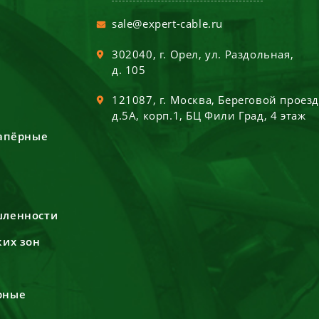
sale@expert-cable.ru
302040
, г.
Орел
,
ул. Раздольная,
д. 105
121087
, г.
Москва
,
Береговой проез
д.5А, корп.1, БЦ Фили Град, 4 этаж
сапёрные
шленности
ких зон
рные