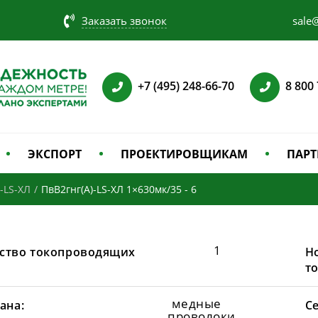
Заказать звонок
sale@
+7 (495) 248-66-70
8 800
ЭКСПОРТ
ПРОЕКТИРОВЩИКАМ
ПАРТ
-LS-ХЛ
/
ПвВ2гнг(А)-LS-ХЛ 1×630мк/35 - 6
1
ство токопроводящих
Н
т
медные
ана:
С
проволоки