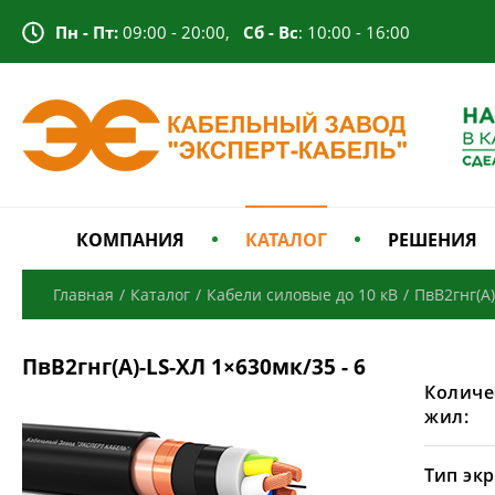
Пн - Пт:
09:00 - 20:00,
Сб - Вс
: 10:00 - 16:00
КОМПАНИЯ
КАТАЛОГ
РЕШЕНИЯ
Главная
/
Каталог
/
Кабели силовые до 10 кВ
/
ПвВ2гнг(А)
ПвВ2гнг(А)-LS-ХЛ 1×630мк/35 - 6
Количе
жил:
Тип экр