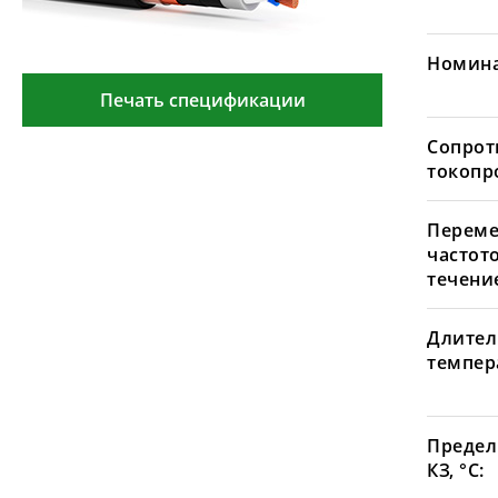
Номина
Печать спецификации
Сопрот
токопр
Переме
частот
течение
Длител
темпера
Предел
КЗ, °С: