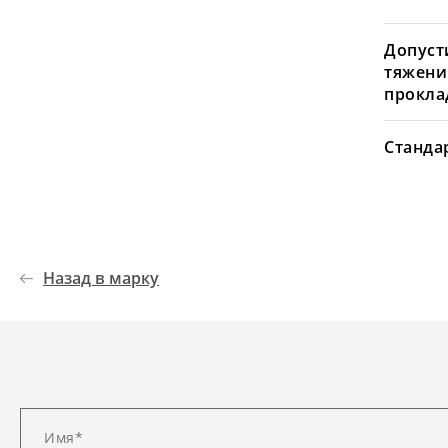
Допуст
тяжени
проклад
Станда
Назад в марку