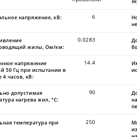
эк
6
льное напряжение, кВ:
Н
не
0.0283
ивление
До
оводящей жилы, Ом/км:
бо
14.4
нное напряжение
И
ой 50 Гц при испытании в
и
 4 часов, кВ:
90
ьно допустимая
Д
тура нагрева жил, °С:
н
пе
250
ьная температура при
М
и
н