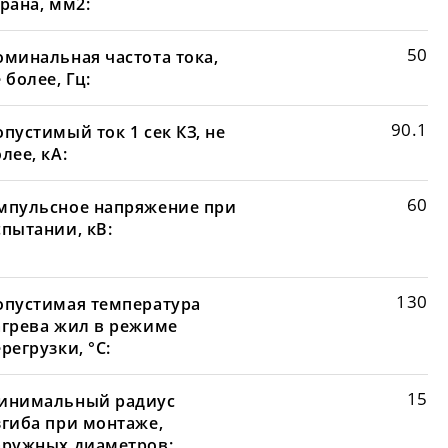
рана, мм2:
50
оминальная частота тока,
 более, Гц:
90.1
пустимый ток 1 сек КЗ, не
лее, кА:
60
мпульсное напряжение при
спытании, кВ:
130
опустимая температура
агрева жил в режиме
регрузки, °С:
15
инимальный радиус
згиба при монтаже,
аружных диаметров: