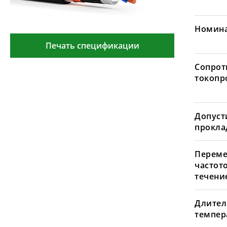
Номина
Печать спецификации
Сопрот
токопр
Допуст
проклад
Переме
частот
течение
Длител
темпера