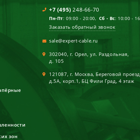
+7 (495)
248-66-70
Пн-Пт
: 09:00 - 20:00,
Сб - Вс
: 10:00 - 1
Заказать обратный звонок
sale@expert-cable.ru
302040
, г.
Орел
,
ул. Раздольная,
д. 105
121087
, г.
Москва
,
Береговой проез
д.5А, корп.1, БЦ Фили Град, 4 этаж
сапёрные
шленности
ких зон