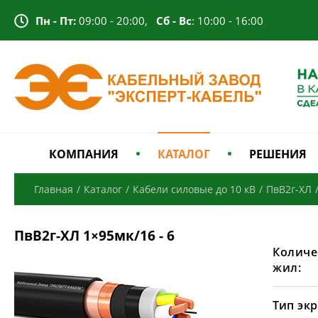
Пн - Пт:
09:00 - 20:00,
Сб - Вс
: 10:00 - 16:00
КОМПАНИЯ
КАТАЛОГ
РЕШЕНИЯ
Главная
/
Каталог
/
Кабели силовые до 10 кВ
/
ПвВ2г-ХЛ
ПвВ2г-ХЛ 1×95мк/16 - 6
Количе
жил:
Тип экр