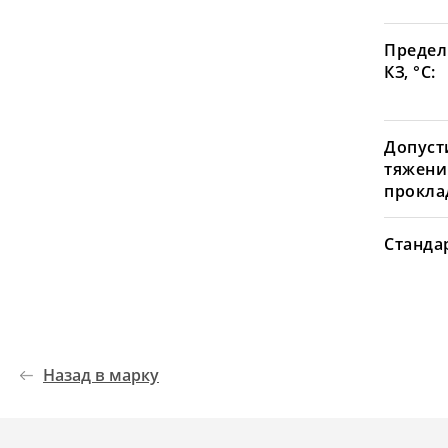
Предел
КЗ, °С:
Допуст
тяжени
проклад
Станда
Назад в марку