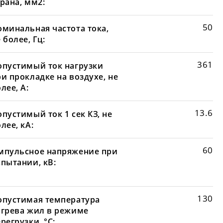
рана, мм2:
50
оминальная частота тока,
 более, Гц:
361
опустимый ток нагрузки
и прокладке на воздухе, не
лее, А:
13.6
пустимый ток 1 сек КЗ, не
лее, кА:
60
мпульсное напряжение при
спытании, кВ:
130
опустимая температура
агрева жил в режиме
регрузки, °С: