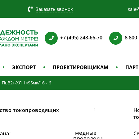
Заказать звонок
sale@
+7 (495) 248-66-70
8 800
ЭКСПОРТ
ПРОЕКТИРОВЩИКАМ
ПАРТ
/
ПвВ2г-ХЛ 1×95мк/16 - 6
1
ство токопроводящих
Н
т
медные
ана:
С
проволоки