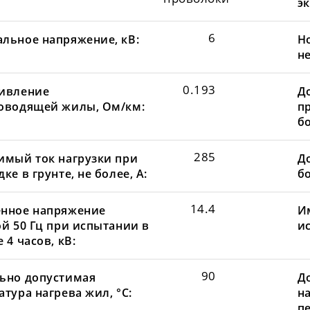
эк
6
льное напряжение, кВ:
Н
не
0.193
ивление
Д
оводящей жилы, Ом/км:
пр
бо
285
имый ток нагрузки при
До
ке в грунте, не более, А:
бо
14.4
нное напряжение
И
ой 50 Гц при испытании в
и
 4 часов, кВ:
90
ьно допустимая
Д
тура нагрева жил, °С:
н
пе