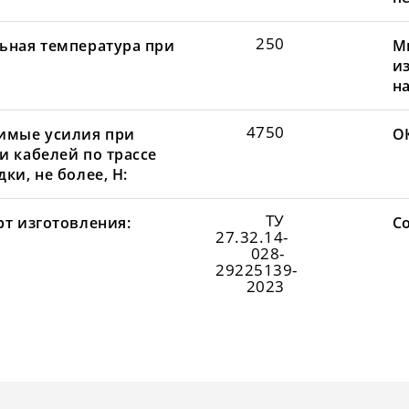
250
ьная температура при
М
и
н
4750
имые усилия при
О
и кабелей по трассе
ки, не более, Н:
ТУ
рт изготовления:
С
27.32.14-
028-
29225139-
2023