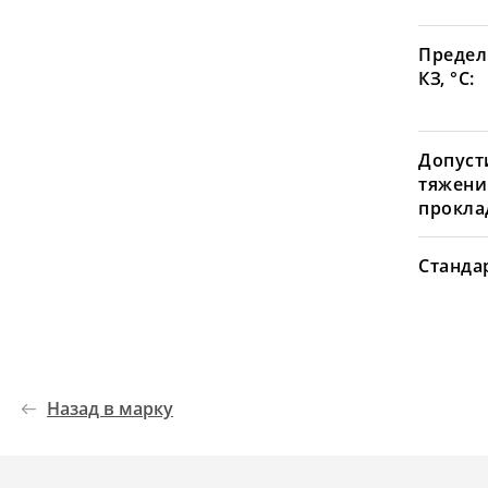
Предел
КЗ, °С:
Допуст
тяжени
проклад
Станда
Назад в марку