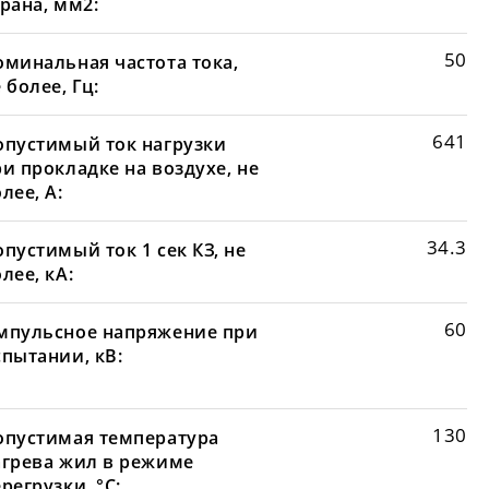
рана, мм2:
50
оминальная частота тока,
 более, Гц:
641
опустимый ток нагрузки
и прокладке на воздухе, не
лее, А:
34.3
пустимый ток 1 сек КЗ, не
лее, кА:
60
мпульсное напряжение при
спытании, кВ:
130
опустимая температура
агрева жил в режиме
регрузки, °С: