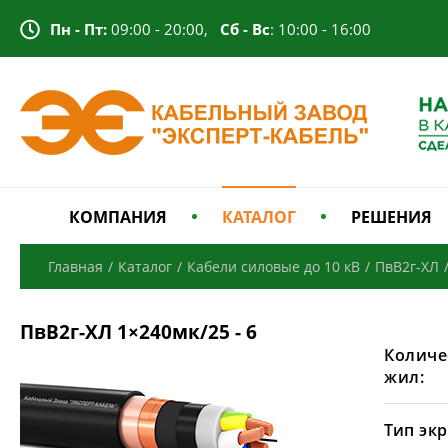
Пн - Пт:
09:00 - 20:00,
Сб - Вс
: 10:00 - 16:00
КОМПАНИЯ
КАТАЛОГ
РЕШЕНИЯ
Главная
/
Каталог
/
Кабели силовые до 10 кВ
/
ПвВ2г-ХЛ
ПвВ2г-ХЛ 1×240мк/25 - 6
Количе
жил:
Тип экр