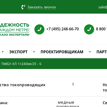
Заказать звонок
sale@
+7 (495) 248-66-70
8 800
ЭКСПОРТ
ПРОЕКТИРОВЩИКАМ
ПАРТ
/
ПвВ2г-ХЛ 1×240мк/25 - 6
1
ство токопроводящих
Н
т
медные
ана:
С
проволоки