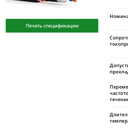
Номина
Печать спецификации
Сопрот
токопр
Допуст
проклад
Переме
частот
течение
Длител
темпера