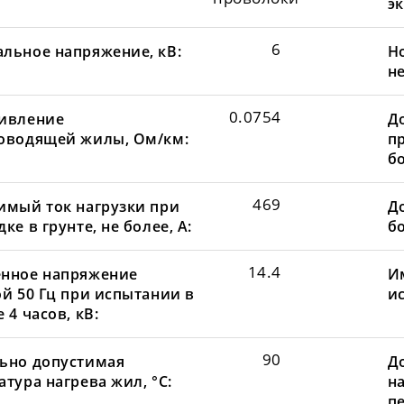
эк
6
льное напряжение, кВ:
Н
не
0.0754
ивление
Д
оводящей жилы, Ом/км:
пр
бо
469
имый ток нагрузки при
До
ке в грунте, не более, А:
бо
14.4
нное напряжение
И
ой 50 Гц при испытании в
и
 4 часов, кВ:
90
ьно допустимая
Д
тура нагрева жил, °С:
н
пе