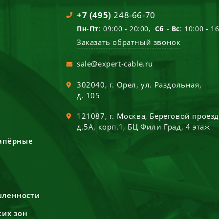
+7 (495)
248-66-70
Пн-Пт
: 09:00 - 20:00,
Сб - Вс
: 10:00 - 1
Заказать обратный звонок
sale@expert-cable.ru
302040
, г.
Орел
,
ул. Раздольная,
д. 105
121087
, г.
Москва
,
Береговой проез
д.5А, корп.1, БЦ Фили Град, 4 этаж
сапёрные
шленности
ких зон