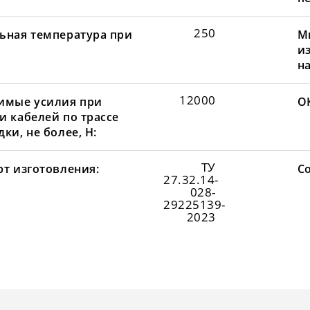
250
ьная температура при
М
и
н
12000
имые усилия при
О
и кабелей по трассе
ки, не более, Н:
ТУ
рт изготовления:
С
27.32.14-
028-
29225139-
2023