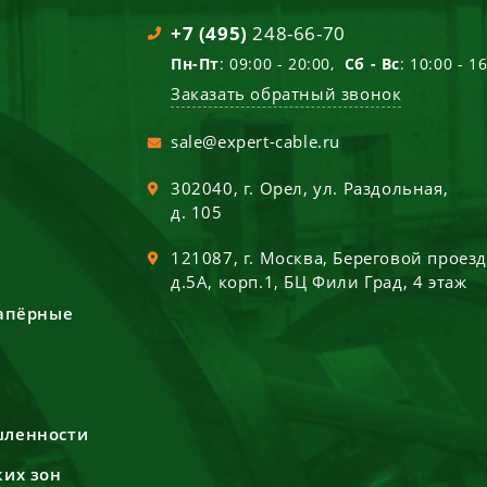
+7 (495)
248-66-70
Пн-Пт
: 09:00 - 20:00,
Сб - Вс
: 10:00 - 1
Заказать обратный звонок
sale@expert-cable.ru
302040
, г.
Орел
,
ул. Раздольная,
д. 105
121087
, г.
Москва
,
Береговой проез
д.5А, корп.1, БЦ Фили Град, 4 этаж
сапёрные
шленности
ких зон