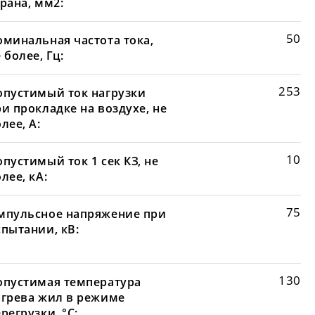
рана, мм2:
50
оминальная частота тока,
 более, Гц:
253
опустимый ток нагрузки
и прокладке на воздухе, не
лее, А:
10
пустимый ток 1 сек КЗ, не
лее, кА:
75
мпульсное напряжение при
спытании, кВ:
130
опустимая температура
агрева жил в режиме
регрузки, °С: