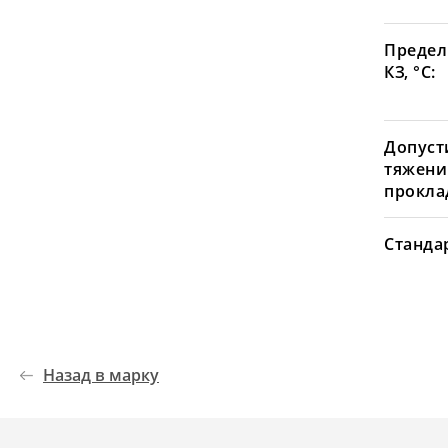
Предел
КЗ, °С:
Допуст
тяжени
проклад
Станда
Назад в марку