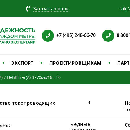
Заказать звонок
sale@
+7 (495) 248-66-70
8 800
ЭКСПОРТ
ПРОЕКТИРОВЩИКАМ
ПАРТ
А)
/
ПвБВ2гнг(А) 3×70мк/16 - 10
3
ство токопроводящих
Н
т
медные
ана:
С
проволоки