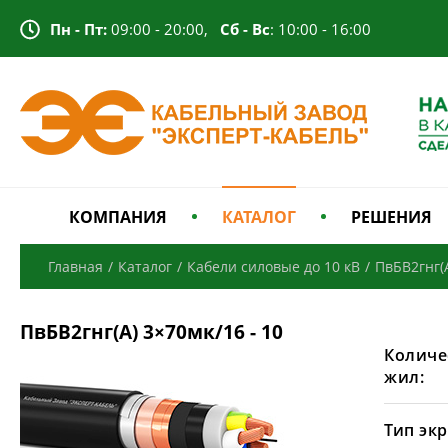
Пн - Пт:
09:00 - 20:00,
Сб - Вс
: 10:00 - 16:00
КОМПАНИЯ
КАТАЛОГ
РЕШЕНИЯ
Главная
/
Каталог
/
Кабели силовые до 10 кВ
/
ПвБВ2гнг(
ПвБВ2гнг(А) 3×70мк/16 - 10
Количе
жил:
Тип экр