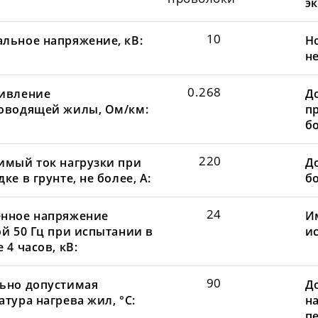
эк
10
льное напряжение, кВ:
Н
не
0.268
ивление
Д
оводящей жилы, Ом/км:
пр
бо
220
имый ток нагрузки при
До
ке в грунте, не более, А:
бо
24
нное напряжение
И
ой 50 Гц при испытании в
и
 4 часов, кВ:
90
ьно допустимая
Д
тура нагрева жил, °С:
н
пе