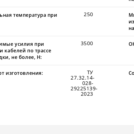
250
ьная температура при
М
и
н
3500
имые усилия при
О
и кабелей по трассе
ки, не более, Н:
ТУ
рт изготовления:
С
27.32.14-
028-
29225139-
2023