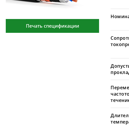
Номина
Печать спецификации
Сопрот
токопр
Допуст
проклад
Переме
частот
течение
Длител
темпера