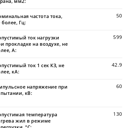
рана, мм2:
50
оминальная частота тока,
 более, Гц:
599
опустимый ток нагрузки
и прокладке на воздухе, не
лее, А:
42.9
пустимый ток 1 сек КЗ, не
лее, кА:
60
мпульсное напряжение при
спытании, кВ:
130
опустимая температура
агрева жил в режиме
регрузки, °С: