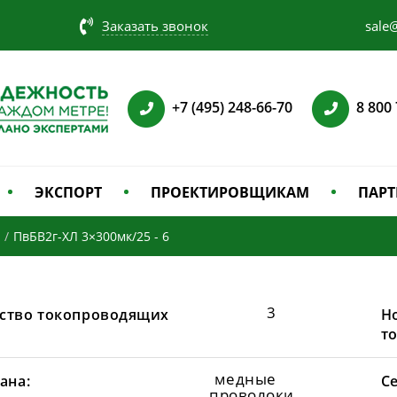
Заказать звонок
sale@
+7 (495) 248-66-70
8 800
ЭКСПОРТ
ПРОЕКТИРОВЩИКАМ
ПАРТ
/
ПвБВ2г-ХЛ 3×300мк/25 - 6
3
ство токопроводящих
Н
т
медные
ана:
С
проволоки