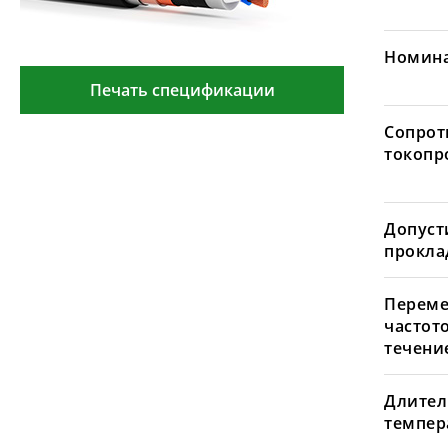
Номина
Печать спецификации
Сопрот
токопр
Допуст
проклад
Переме
частот
течение
Длител
темпера