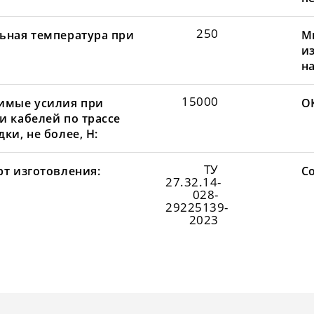
250
ьная температура при
М
и
н
15000
имые усилия при
О
и кабелей по трассе
ки, не более, Н:
ТУ
рт изготовления:
С
27.32.14-
028-
29225139-
2023