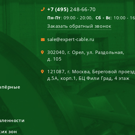
+7 (495)
248-66-70
Пн-Пт
: 09:00 - 20:00,
Сб - Вс
: 10:00 - 1
Заказать обратный звонок
sale@expert-cable.ru
302040
, г.
Орел
,
ул. Раздольная,
д. 105
121087
, г.
Москва
,
Береговой проез
д.5А, корп.1, БЦ Фили Град, 4 этаж
сапёрные
шленности
ких зон