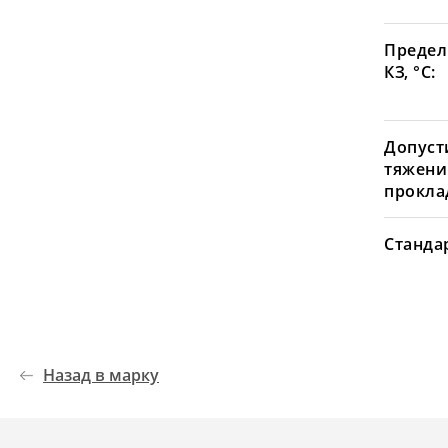
Предел
КЗ, °С:
Допуст
тяжени
проклад
Станда
Назад в марку