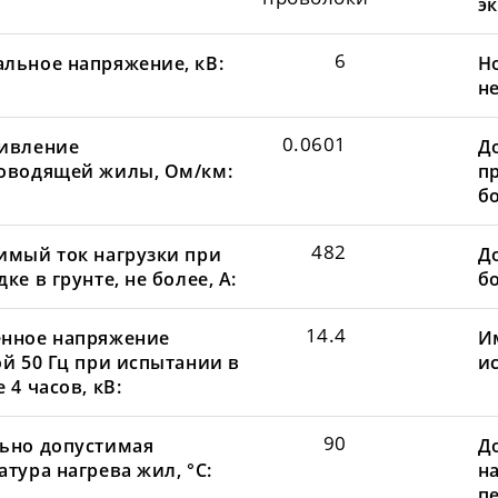
эк
6
льное напряжение, кВ:
Н
не
0.0601
ивление
Д
оводящей жилы, Ом/км:
пр
бо
482
имый ток нагрузки при
До
ке в грунте, не более, А:
бо
14.4
нное напряжение
И
ой 50 Гц при испытании в
и
 4 часов, кВ:
90
ьно допустимая
Д
тура нагрева жил, °С:
н
пе