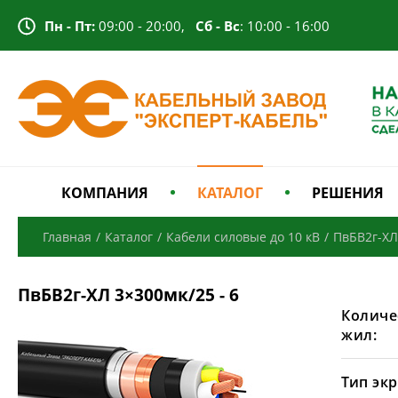
Пн - Пт:
09:00 - 20:00,
Сб - Вс
: 10:00 - 16:00
КОМПАНИЯ
КАТАЛОГ
РЕШЕНИЯ
Главная
/
Каталог
/
Кабели силовые до 10 кВ
/
ПвБВ2г-ХЛ
ПвБВ2г-ХЛ 3×300мк/25 - 6
Количе
жил:
Тип экр