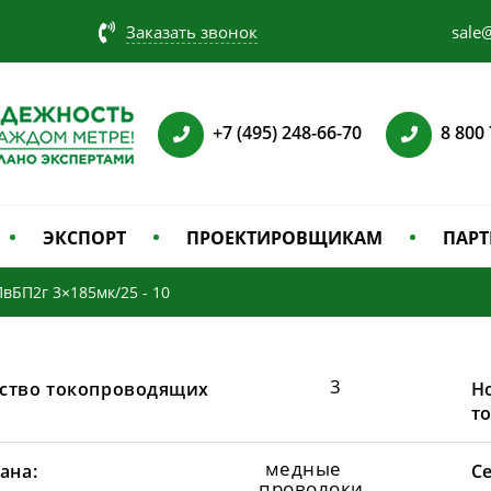
Заказать звонок
sale@
+7 (495) 248-66-70
8 800
ЭКСПОРТ
ПРОЕКТИРОВЩИКАМ
ПАРТ
ПвБП2г 3×185мк/25 - 10
3
ство токопроводящих
Н
т
медные
ана:
С
проволоки