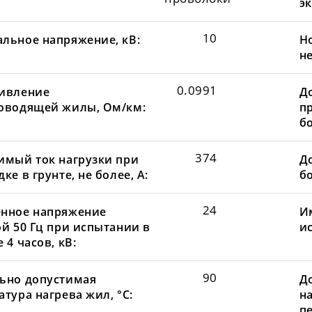
эк
10
льное напряжение, кВ:
Н
не
0.0991
ивление
Д
оводящей жилы, Ом/км:
пр
бо
374
имый ток нагрузки при
До
ке в грунте, не более, А:
бо
24
нное напряжение
И
ой 50 Гц при испытании в
и
 4 часов, кВ:
90
ьно допустимая
Д
тура нагрева жил, °С:
н
пе