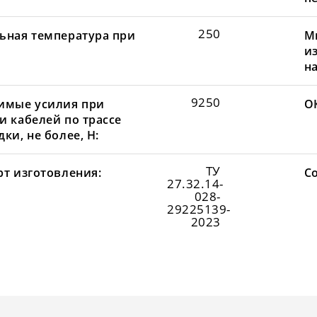
250
ьная температура при
М
и
н
9250
имые усилия при
О
и кабелей по трассе
ки, не более, Н:
ТУ
рт изготовления:
С
27.32.14-
028-
29225139-
2023