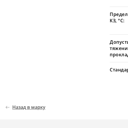
Предел
КЗ, °С:
Допуст
тяжени
проклад
Станда
Назад в марку