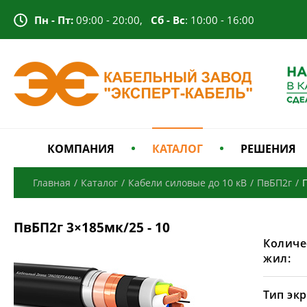
Пн - Пт:
09:00 - 20:00,
Сб - Вс
: 10:00 - 16:00
КОМПАНИЯ
КАТАЛОГ
РЕШЕНИЯ
Главная
/
Каталог
/
Кабели силовые до 10 кВ
/
ПвБП2г
/
ПвБП2г 3×185мк/25 - 10
Количе
жил:
Тип экр