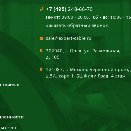
+7 (495)
248-66-70
Пн-Пт
: 09:00 - 20:00,
Сб - Вс
: 10:00 - 1
Заказать обратный звонок
sale@expert-cable.ru
302040
, г.
Орел
,
ул. Раздольная,
д. 105
121087
, г.
Москва
,
Береговой проез
д.5А, корп.1, БЦ Фили Град, 4 этаж
сапёрные
шленности
ких зон