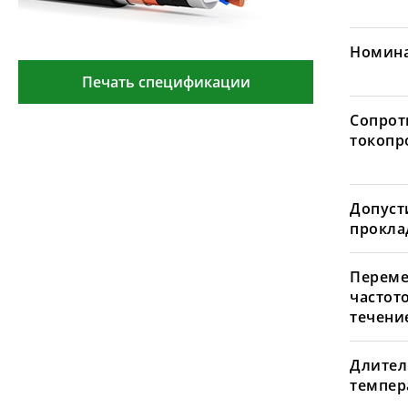
Номина
Печать спецификации
Сопрот
токопр
Допуст
проклад
Переме
частот
течение
Длител
темпера