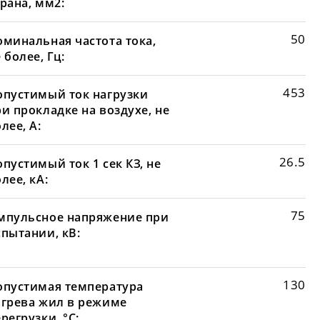
рана, мм2:
50
оминальная частота тока,
 более, Гц:
453
опустимый ток нагрузки
и прокладке на воздухе, не
лее, А:
26.5
пустимый ток 1 сек КЗ, не
лее, кА:
75
мпульсное напряжение при
спытании, кВ:
130
опустимая температура
агрева жил в режиме
регрузки, °С: