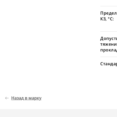
Предел
КЗ, °С:
Допуст
тяжени
проклад
Станда
Назад в марку