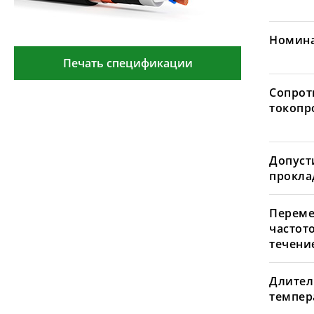
Номина
Печать спецификации
Сопрот
токопр
Допуст
проклад
Переме
частот
течение
Длител
темпера