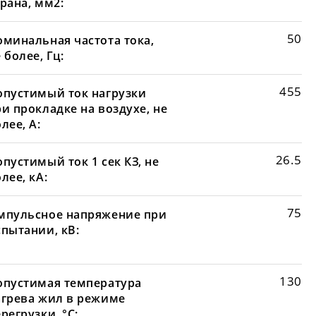
рана, мм2:
50
оминальная частота тока,
 более, Гц:
455
опустимый ток нагрузки
и прокладке на воздухе, не
лее, А:
26.5
пустимый ток 1 сек КЗ, не
лее, кА:
75
мпульсное напряжение при
спытании, кВ:
130
опустимая температура
агрева жил в режиме
регрузки, °С: