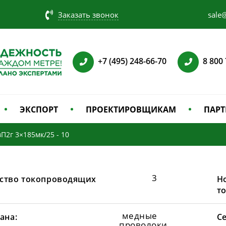
Заказать звонок
sale@
+7 (495) 248-66-70
8 800
ЭКСПОРТ
ПРОЕКТИРОВЩИКАМ
ПАРТ
П2г 3×185мк/25 - 10
3
ство токопроводящих
Н
т
медные
ана:
С
проволоки