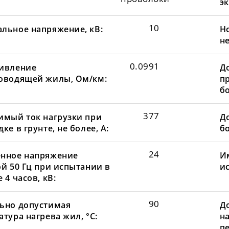
эк
10
льное напряжение, кВ:
Н
не
0.0991
ивление
Д
оводящей жилы, Ом/км:
пр
бо
377
имый ток нагрузки при
До
ке в грунте, не более, А:
бо
24
нное напряжение
И
ой 50 Гц при испытании в
и
 4 часов, кВ:
90
ьно допустимая
Д
тура нагрева жил, °С:
н
пе