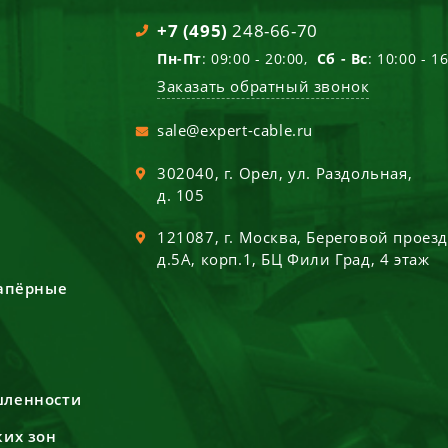
+7 (495)
248-66-70
Пн-Пт
: 09:00 - 20:00,
Сб - Вс
: 10:00 - 1
Заказать обратный звонок
sale@expert-cable.ru
302040
, г.
Орел
,
ул. Раздольная,
д. 105
121087
, г.
Москва
,
Береговой проез
д.5А, корп.1, БЦ Фили Град, 4 этаж
сапёрные
шленности
ких зон