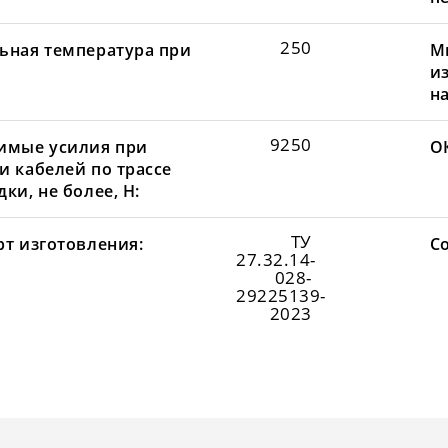
250
ьная температура при
М
и
н
9250
имые усилия при
О
и кабелей по трассе
ки, не более, Н:
ТУ
рт изготовления:
С
27.32.14-
028-
29225139-
2023