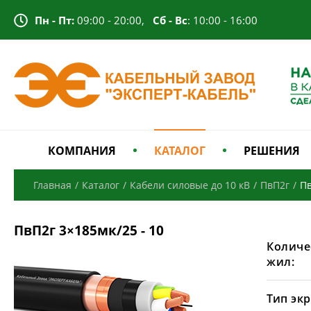
Пн - Пт:
09:00 - 20:00,
Сб - Вс
: 10:00 - 16:00
КОМПАНИЯ
КАТАЛОГ
РЕШЕНИЯ
Главная
/
Каталог
/
Кабели силовые до 10 кВ
/
ПвП2г
/
Пв
ПвП2г 3×185мк/25 - 10
Количе
жил:
Тип экр